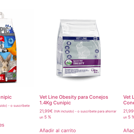
unipic
Vet Line Obesity para Conejos
Vet 
1.4Kg Cunipic
Cone
uido)
-
o suscríbete
21,99
€
21,99
(IVA incluido)
-
o suscríbete para ahorrar
5 %
5 
un
un
es
Añadir al carrito
Añadi