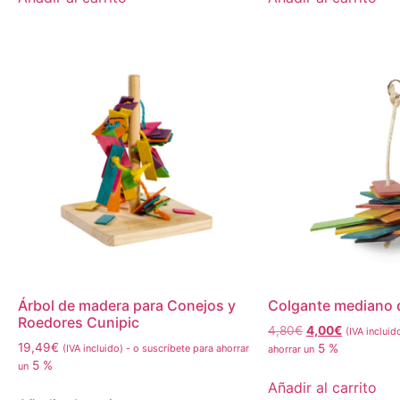
Árbol de madera para Conejos y
Colgante mediano 
Roedores Cunipic
4,80
€
4,00
€
(IVA incluid
19,49
€
5 %
(IVA incluido)
-
o suscríbete para ahorrar
ahorrar un
5 %
un
Añadir al carrito