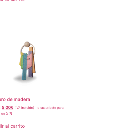
ero de madera
€
5,00
€
(IVA incluido)
-
o suscríbete para
5 %
r un
r al carrito