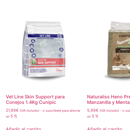
Vet Line Skin Support para
Naturaliss Heno P
Conejos 1.4Kg Cunipic
Manzanilla y Menta
21,99
€
5,99
€
(IVA incluido)
-
o suscríbete para ahorrar
(IVA incluido)
-
o sus
5 %
5 %
un
un
Añadir al carrito
Añadir al carrito