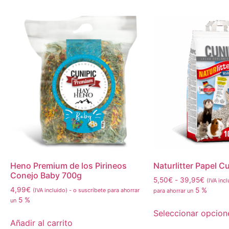
Heno Premium de los Pirineos
Naturlitter Papel C
Conejo Baby 700g
5,50
€
-
39,95
€
(IVA incl
4,99
€
5 %
(IVA incluido)
-
o suscríbete para ahorrar
para ahorrar un
5 %
un
Seleccionar opcion
Añadir al carrito