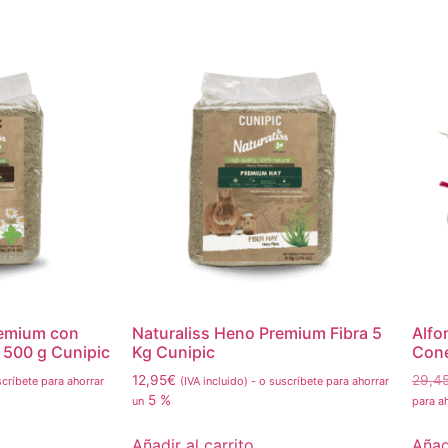
remium con
Naturaliss Heno Premium Fibra 5
Alfo
 500 g Cunipic
Kg Cunipic
Cone
12,95
€
29,4
críbete para ahorrar
(IVA incluido)
-
o suscríbete para ahorrar
5 %
un
para a
Añadir al carrito
Añadi