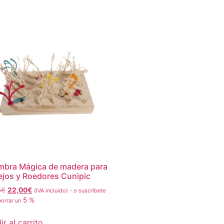
mbra Mágica de madera para
jos y Roedores Cunipic
5
€
22,00
€
(IVA incluido)
-
o suscríbete
5 %
horrar un
r al carrito