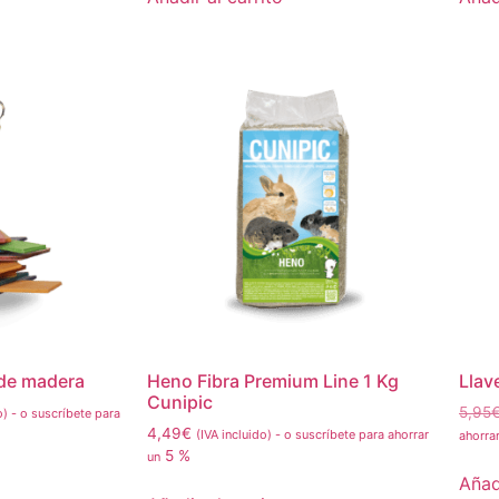
de madera
Heno Fibra Premium Line 1 Kg
Llav
Cunipic
5,95
o)
-
o suscríbete para
4,49
€
(IVA incluido)
-
o suscríbete para ahorrar
ahorra
5 %
un
Añadi