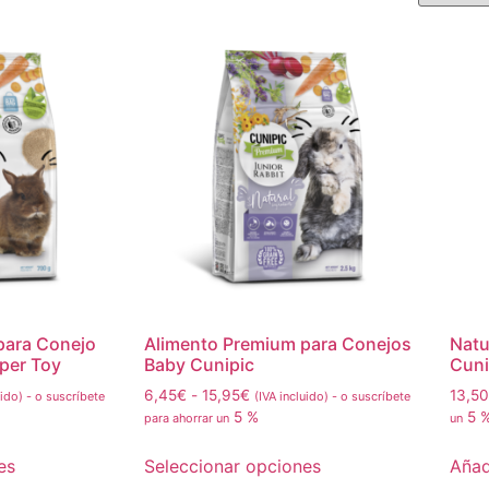
para Conejo
Alimento Premium para Conejos
Natu
úper Toy
Baby Cunipic
Cuni
6,45
€
-
15,95
€
13,50
uido)
-
o suscríbete
(IVA incluido)
-
o suscríbete
5 %
5 
para ahorrar un
un
es
Seleccionar opciones
Añadi