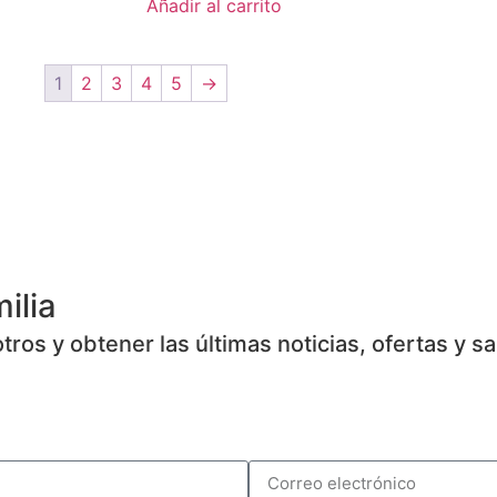
Añadir al carrito
1
2
3
4
5
→
ilia
ros y obtener las últimas noticias, ofertas y s