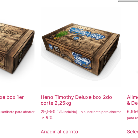
xe box 1er
Heno Timothy Deluxe box 2do
Alim
corte 2,25kg
& De
29,95
€
6,95
uscríbete para ahorrar
(IVA incluido)
-
o suscríbete para ahorrar
5 %
un
para a
Añadir al carrito
Sele