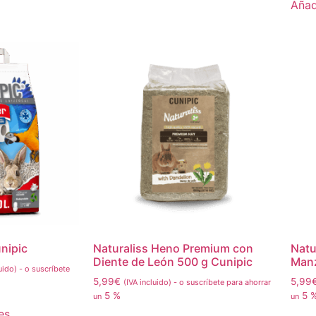
Añadi
unipic
Naturaliss Heno Premium con
Natu
Diente de León 500 g Cunipic
Manz
uido)
-
o suscríbete
5,99
€
5,99
(IVA incluido)
-
o suscríbete para ahorrar
5 %
5 
un
un
es