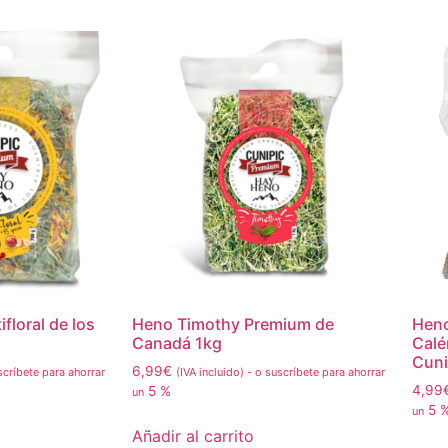
floral de los
Heno Timothy Premium de
Heno
Canadá 1kg
Calé
Cuni
6,99
€
críbete para ahorrar
(IVA incluido)
-
o suscríbete para ahorrar
4,99
5 %
un
5 
un
Añadir al carrito