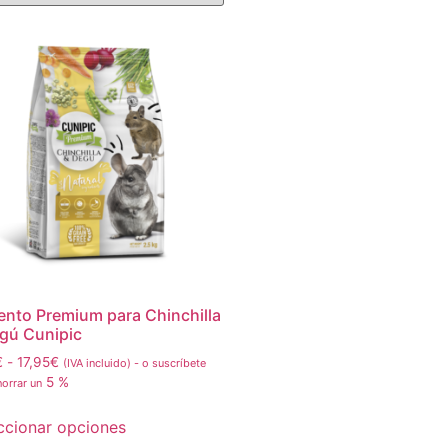
ento Premium para Chinchilla
gú Cunipic
€
-
17,95
€
(IVA incluido)
-
o suscríbete
5 %
horrar un
ccionar opciones