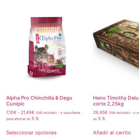
Alpha Pro Chinchilla & Degu
Heno Timothy Delu
Cunipic
corte 2,25kg
7,10
€
-
21,49
€
29,95
€
(IVA incluido)
-
o suscríbete
(IVA incluido)
-
o s
5 %
5 %
para ahorrar un
un
Seleccionar opciones
Añadir al carrito