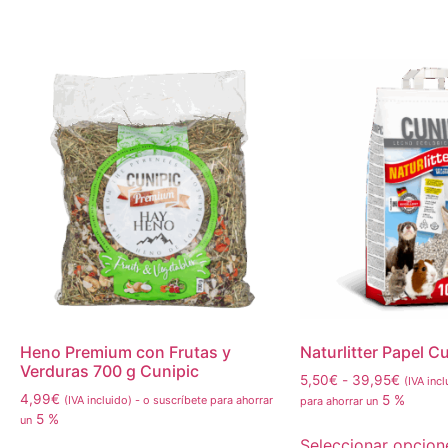
Heno Premium con Frutas y
Naturlitter Papel C
Verduras 700 g Cunipic
5,50
€
-
39,95
€
(IVA incl
4,99
€
5 %
(IVA incluido)
-
o suscríbete para ahorrar
para ahorrar un
5 %
un
Seleccionar opcion