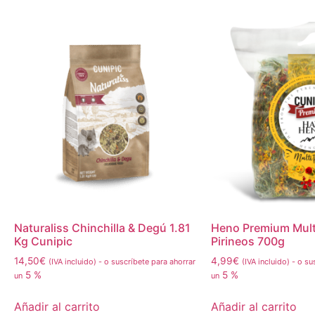
Naturaliss Chinchilla & Degú 1.81
Heno Premium Multi
Kg Cunipic
Pirineos 700g
14,50
€
4,99
€
(IVA incluido)
-
o suscríbete para ahorrar
(IVA incluido)
-
o sus
5 %
5 %
un
un
Añadir al carrito
Añadir al carrito