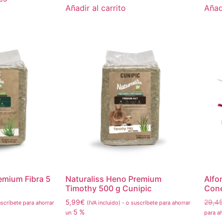
Añadir al carrito
Añadi
emium Fibra 5
Naturaliss Heno Premium
Alfo
Timothy 500 g Cunipic
Cone
5,99
€
29,4
scríbete para ahorrar
(IVA incluido)
-
o suscríbete para ahorrar
5 %
un
para a