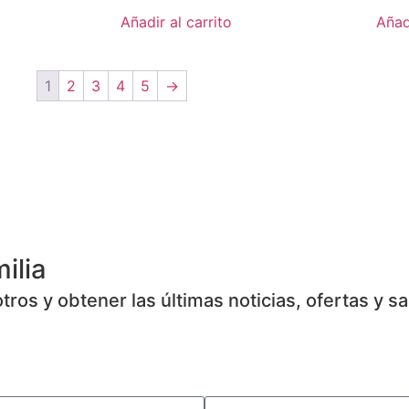
Añadir al carrito
Añadi
1
2
3
4
5
→
ilia
ros y obtener las últimas noticias, ofertas y s