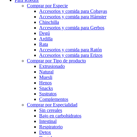
Para Roedor
Comprar por Especie
Accesorios y comida para Cobayas
Accesorios y comida para Hámster
Chinchilla
Accesorios y comida para Gerbos
Degú
Ardilla
Rata
Accesorios y comida para Ratón
Accesorios y comida para Erizos
Comprar por Tipo de producto
Extrusionado
Natural
Muesli
Henos
Snacks
Sustratos
Complementos
Comprar por Especialidad
Sin cereales
Bajo en carbohidratos
Intestinal
Respiratorio
Detox