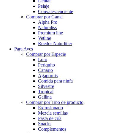
Dental
Pelaje
Convalescenciente
Comprar por Gama
Alpha Pro
Naturaliss
Premium line
Vetline
Roedor Naturlitter
Para Aves
Comprar por Especie
Loro
Periquito
Canario
Agapornis
Comida para ninfa
Silvestre
Tropical
Gallina
Comprar por Tipo de producto
Extrusionado
Mezcla semillas
Pasta de cría
Snacks
Complementos