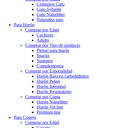
Centurion Gato
Gato Sybarite
Gato Naturlitter
Naturaliss gato
Para Hurón
Comprar por Edad
Cachorro
Adulto
Comprar por Tipo de producto
Pienso para hurón
Snacks
Sustratos
Complementos
Comprar por Especialidad
Hurón Bajo en carbohidratos
Hurón Pelaje
Hurón Intestinal
Hurón Respiratorio
Comprar por Gama
Hurón Naturlitter
Hurón Vet line
Premium line
Para Conejo
Comprar por Edad
Gazapo