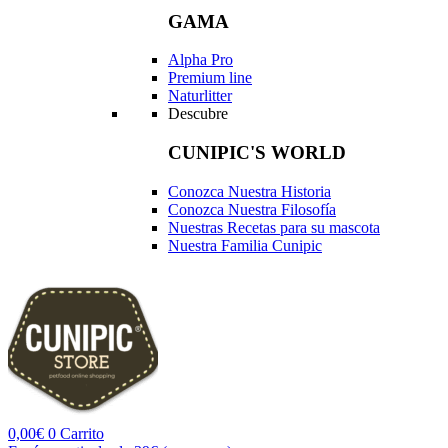
GAMA
Alpha Pro
Premium line
Naturlitter
Descubre
CUNIPIC'S WORLD
Conozca Nuestra Historia
Conozca Nuestra Filosofía
Nuestras Recetas para su mascota
Nuestra Familia Cunipic
0,00
€
0
Carrito