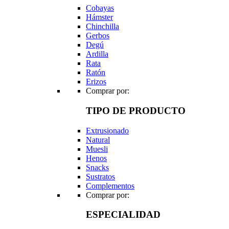
Cobayas
Hámster
Chinchilla
Gerbos
Degú
Ardilla
Rata
Ratón
Erizos
Comprar por:
TIPO DE PRODUCTO
Extrusionado
Natural
Muesli
Henos
Snacks
Sustratos
Complementos
Comprar por:
ESPECIALIDAD