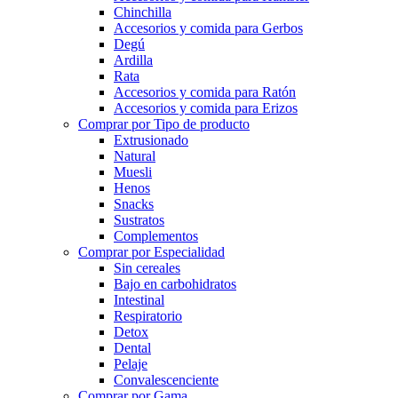
Chinchilla
Accesorios y comida para Gerbos
Degú
Ardilla
Rata
Accesorios y comida para Ratón
Accesorios y comida para Erizos
Comprar por Tipo de producto
Extrusionado
Natural
Muesli
Henos
Snacks
Sustratos
Complementos
Comprar por Especialidad
Sin cereales
Bajo en carbohidratos
Intestinal
Respiratorio
Detox
Dental
Pelaje
Convalescenciente
Comprar por Gama