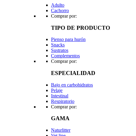
Adulto
Cachorro
Comprar por:
TIPO DE PRODUCTO
Pienso para hurón
Snacks
Sustratos
Complementos
Comprar por:
ESPECIALIDAD
Bajo en carbohidratos
Pelaje
Intestinal
Respiratorio
Comprar por:
GAMA
Naturlitter
Vet line