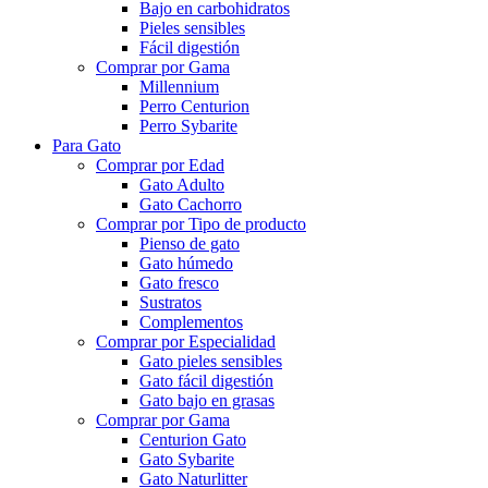
Bajo en carbohidratos
Pieles sensibles
Fácil digestión
Comprar por Gama
Millennium
Perro Centurion
Perro Sybarite
Para Gato
Comprar por Edad
Gato Adulto
Gato Cachorro
Comprar por Tipo de producto
Pienso de gato
Gato húmedo
Gato fresco
Sustratos
Complementos
Comprar por Especialidad
Gato pieles sensibles
Gato fácil digestión
Gato bajo en grasas
Comprar por Gama
Centurion Gato
Gato Sybarite
Gato Naturlitter