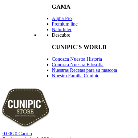
GAMA
Alpha Pro
Premium line
Naturlitter
Descubre
CUNIPIC'S WORLD
Conozca Nuestra Historia
Conozca Nuestra Filosofía
Nuestras Recetas para su mascota
Nuestra Familia Cunipic
0,00
€
0
Carrito