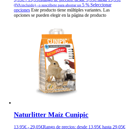
5 %
Seleccionar
(IVA incluido)
-
o suscríbete para ahorrar un
opciones
Este producto tiene múltiples variantes. Las
opciones se pueden elegir en la página de producto
Naturlitter Maíz Cunipic
13,95
€
-
29,05
€
Rango de precios: desde 13,95€ hasta 29,05€