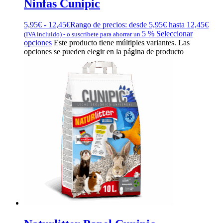
Ninfas Cunipic
5,95
€
-
12,45
€
Rango de precios: desde 5,95€ hasta 12,45€
5 %
Seleccionar
(IVA incluido)
-
o suscríbete para ahorrar un
opciones
Este producto tiene múltiples variantes. Las
opciones se pueden elegir en la página de producto