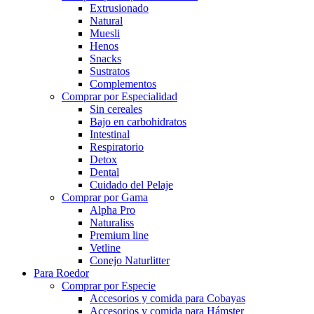
Extrusionado
Natural
Muesli
Henos
Snacks
Sustratos
Complementos
Comprar por Especialidad
Sin cereales
Bajo en carbohidratos
Intestinal
Respiratorio
Detox
Dental
Cuidado del Pelaje
Comprar por Gama
Alpha Pro
Naturaliss
Premium line
Vetline
Conejo Naturlitter
Para Roedor
Comprar por Especie
Accesorios y comida para Cobayas
Accesorios y comida para Hámster