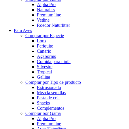
Alpha Pro
Naturaliss
Premium line
Vetline
Roedor Naturlitter
Para Aves
Comprar por Especie
Loro
Periquito
Canario
Agapornis
Comida para ninfa
Silvestre
Tropical
Gallina
Comprar por Tipo de producto
Extrusionado
Mezcla semillas
Pasta de cría
Snacks
Complementos
Comprar por Gama
Alpha Pro
Premium line
Aves Naturlitter