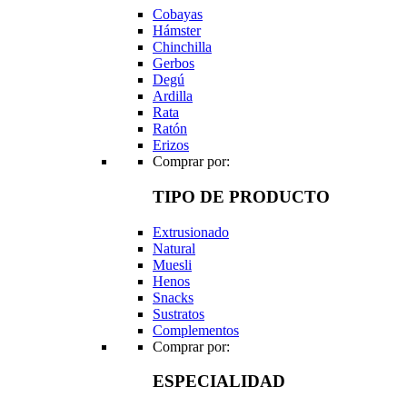
Cobayas
Hámster
Chinchilla
Gerbos
Degú
Ardilla
Rata
Ratón
Erizos
Comprar por:
TIPO DE PRODUCTO
Extrusionado
Natural
Muesli
Henos
Snacks
Sustratos
Complementos
Comprar por:
ESPECIALIDAD