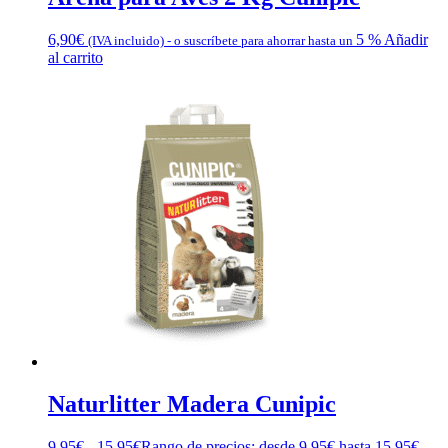
6,90
€
5 %
Añadir
(IVA incluido)
-
o suscríbete para ahorrar hasta un
al carrito
Naturlitter Madera Cunipic
9,95
€
-
15,95
€
Rango de precios: desde 9,95€ hasta 15,95€