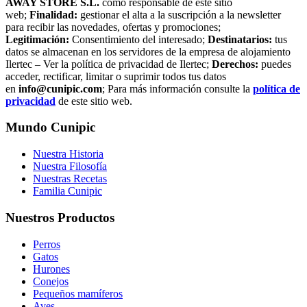
AWAY STORE S.L.
como responsable de este sitio
web;
Finalidad:
gestionar el alta a la suscripción a la newsletter
para recibir las novedades, ofertas y promociones;
Legitimación:
Consentimiento del interesado;
Destinatarios:
tus
datos se almacenan en los servidores de la empresa de alojamiento
Ilertec – Ver la política de privacidad de Ilertec;
Derechos:
puedes
acceder, rectificar, limitar o suprimir todos tus datos
en
info@cunipic.com
; Para más información consulte la
política de
privacidad
de este sitio web.
Mundo Cunipic
Nuestra Historia
Nuestra Filosofía
Nuestras Recetas
Familia Cunipic
Nuestros Productos
Perros
Gatos
Hurones
Conejos
Pequeños mamíferos
Aves