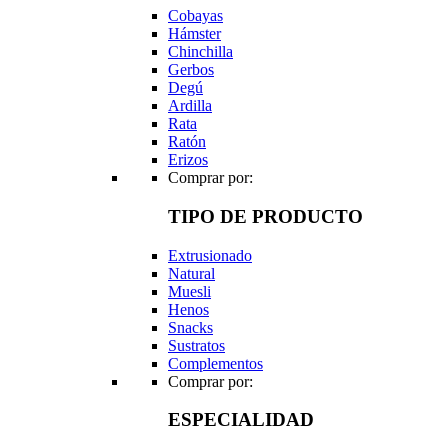
Cobayas
Hámster
Chinchilla
Gerbos
Degú
Ardilla
Rata
Ratón
Erizos
Comprar por:
TIPO DE PRODUCTO
Extrusionado
Natural
Muesli
Henos
Snacks
Sustratos
Complementos
Comprar por:
ESPECIALIDAD