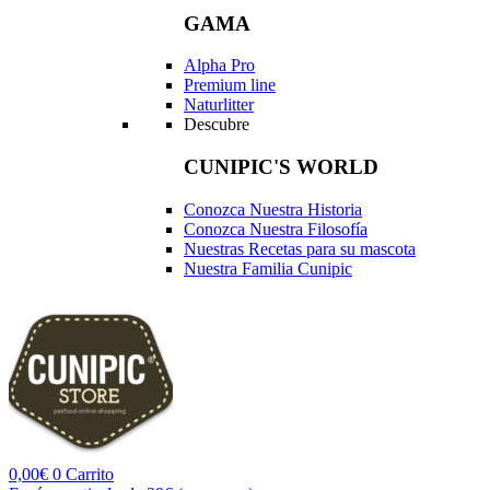
GAMA
Alpha Pro
Premium line
Naturlitter
Descubre
CUNIPIC'S WORLD
Conozca Nuestra Historia
Conozca Nuestra Filosofía
Nuestras Recetas para su mascota
Nuestra Familia Cunipic
0,00
€
0
Carrito