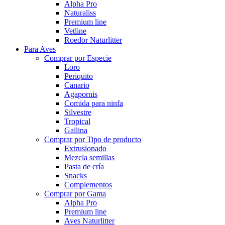
Alpha Pro
Naturaliss
Premium line
Vetline
Roedor Naturlitter
Para Aves
Comprar por Especie
Loro
Periquito
Canario
Agapornis
Comida para ninfa
Silvestre
Tropical
Gallina
Comprar por Tipo de producto
Extrusionado
Mezcla semillas
Pasta de cría
Snacks
Complementos
Comprar por Gama
Alpha Pro
Premium line
Aves Naturlitter