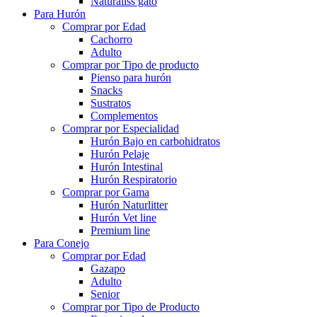
Naturaliss gato
Para Hurón
Comprar por Edad
Cachorro
Adulto
Comprar por Tipo de producto
Pienso para hurón
Snacks
Sustratos
Complementos
Comprar por Especialidad
Hurón Bajo en carbohidratos
Hurón Pelaje
Hurón Intestinal
Hurón Respiratorio
Comprar por Gama
Hurón Naturlitter
Hurón Vet line
Premium line
Para Conejo
Comprar por Edad
Gazapo
Adulto
Senior
Comprar por Tipo de Producto