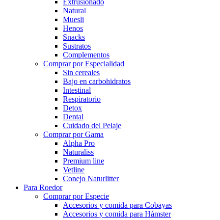
Extrusionado
Natural
Muesli
Henos
Snacks
Sustratos
Complementos
Comprar por Especialidad
Sin cereales
Bajo en carbohidratos
Intestinal
Respiratorio
Detox
Dental
Cuidado del Pelaje
Comprar por Gama
Alpha Pro
Naturaliss
Premium line
Vetline
Conejo Naturlitter
Para Roedor
Comprar por Especie
Accesorios y comida para Cobayas
Accesorios y comida para Hámster