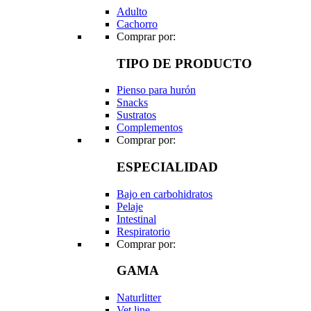
Adulto
Cachorro
Comprar por:
TIPO DE PRODUCTO
Pienso para hurón
Snacks
Sustratos
Complementos
Comprar por:
ESPECIALIDAD
Bajo en carbohidratos
Pelaje
Intestinal
Respiratorio
Comprar por:
GAMA
Naturlitter
Vet line