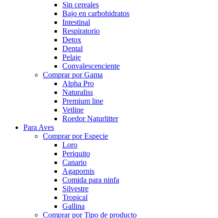
Sin cereales
Bajo en carbohidratos
Intestinal
Respiratorio
Detox
Dental
Pelaje
Convalescenciente
Comprar por Gama
Alpha Pro
Naturaliss
Premium line
Vetline
Roedor Naturlitter
Para Aves
Comprar por Especie
Loro
Periquito
Canario
Agapornis
Comida para ninfa
Silvestre
Tropical
Gallina
Comprar por Tipo de producto