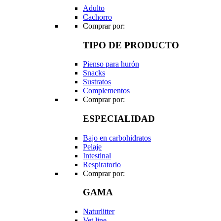
Adulto
Cachorro
Comprar por:
TIPO DE PRODUCTO
Pienso para hurón
Snacks
Sustratos
Complementos
Comprar por:
ESPECIALIDAD
Bajo en carbohidratos
Pelaje
Intestinal
Respiratorio
Comprar por:
GAMA
Naturlitter
Vet line