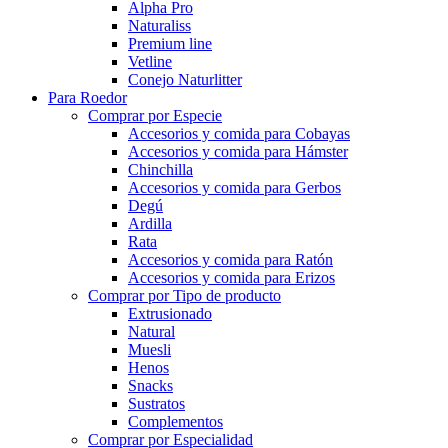
Alpha Pro
Naturaliss
Premium line
Vetline
Conejo Naturlitter
Para Roedor
Comprar por Especie
Accesorios y comida para Cobayas
Accesorios y comida para Hámster
Chinchilla
Accesorios y comida para Gerbos
Degú
Ardilla
Rata
Accesorios y comida para Ratón
Accesorios y comida para Erizos
Comprar por Tipo de producto
Extrusionado
Natural
Muesli
Henos
Snacks
Sustratos
Complementos
Comprar por Especialidad