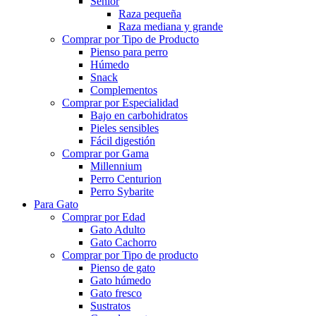
Senior
Raza pequeña
Raza mediana y grande
Comprar por Tipo de Producto
Pienso para perro
Húmedo
Snack
Complementos
Comprar por Especialidad
Bajo en carbohidratos
Pieles sensibles
Fácil digestión
Comprar por Gama
Millennium
Perro Centurion
Perro Sybarite
Para Gato
Comprar por Edad
Gato Adulto
Gato Cachorro
Comprar por Tipo de producto
Pienso de gato
Gato húmedo
Gato fresco
Sustratos