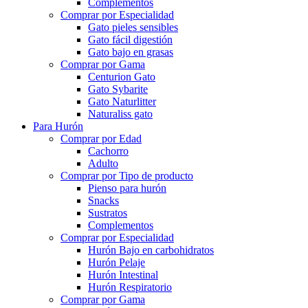
Complementos
Comprar por Especialidad
Gato pieles sensibles
Gato fácil digestión
Gato bajo en grasas
Comprar por Gama
Centurion Gato
Gato Sybarite
Gato Naturlitter
Naturaliss gato
Para Hurón
Comprar por Edad
Cachorro
Adulto
Comprar por Tipo de producto
Pienso para hurón
Snacks
Sustratos
Complementos
Comprar por Especialidad
Hurón Bajo en carbohidratos
Hurón Pelaje
Hurón Intestinal
Hurón Respiratorio
Comprar por Gama