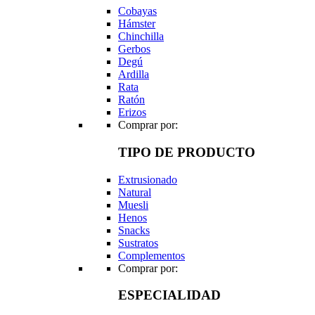
Cobayas
Hámster
Chinchilla
Gerbos
Degú
Ardilla
Rata
Ratón
Erizos
Comprar por:
TIPO DE PRODUCTO
Extrusionado
Natural
Muesli
Henos
Snacks
Sustratos
Complementos
Comprar por:
ESPECIALIDAD