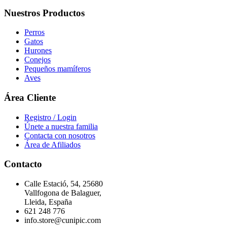
Nuestros Productos
Perros
Gatos
Hurones
Conejos
Pequeños mamíferos
Aves
Área Cliente
Registro / Login
Únete a nuestra familia
Contacta con nosotros
Área de Afiliados
Contacto
Calle Estació, 54, 25680
Vallfogona de Balaguer,
Lleida, España
621 248 776
info.store@cunipic.com