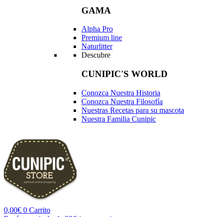
GAMA
Alpha Pro
Premium line
Naturlitter
Descubre
CUNIPIC'S WORLD
Conozca Nuestra Historia
Conozca Nuestra Filosofía
Nuestras Recetas para su mascota
Nuestra Familia Cunipic
0,00
€
0
Carrito