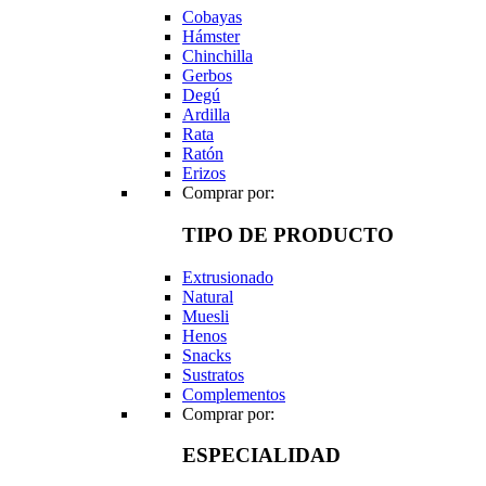
Cobayas
Hámster
Chinchilla
Gerbos
Degú
Ardilla
Rata
Ratón
Erizos
Comprar por:
TIPO DE PRODUCTO
Extrusionado
Natural
Muesli
Henos
Snacks
Sustratos
Complementos
Comprar por:
ESPECIALIDAD