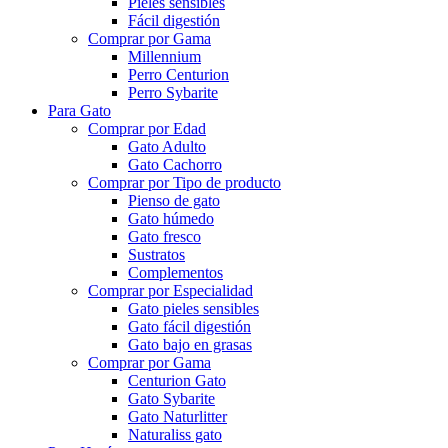
Pieles sensibles
Fácil digestión
Comprar por Gama
Millennium
Perro Centurion
Perro Sybarite
Para Gato
Comprar por Edad
Gato Adulto
Gato Cachorro
Comprar por Tipo de producto
Pienso de gato
Gato húmedo
Gato fresco
Sustratos
Complementos
Comprar por Especialidad
Gato pieles sensibles
Gato fácil digestión
Gato bajo en grasas
Comprar por Gama
Centurion Gato
Gato Sybarite
Gato Naturlitter
Naturaliss gato