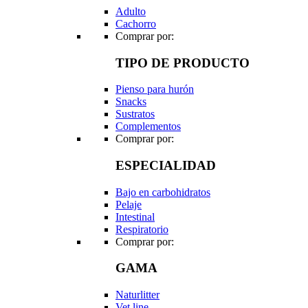
Adulto
Cachorro
Comprar por:
TIPO DE PRODUCTO
Pienso para hurón
Snacks
Sustratos
Complementos
Comprar por:
ESPECIALIDAD
Bajo en carbohidratos
Pelaje
Intestinal
Respiratorio
Comprar por:
GAMA
Naturlitter
Vet line