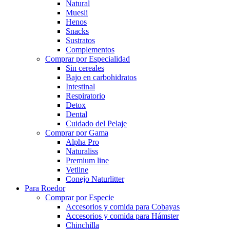
Natural
Muesli
Henos
Snacks
Sustratos
Complementos
Comprar por Especialidad
Sin cereales
Bajo en carbohidratos
Intestinal
Respiratorio
Detox
Dental
Cuidado del Pelaje
Comprar por Gama
Alpha Pro
Naturaliss
Premium line
Vetline
Conejo Naturlitter
Para Roedor
Comprar por Especie
Accesorios y comida para Cobayas
Accesorios y comida para Hámster
Chinchilla