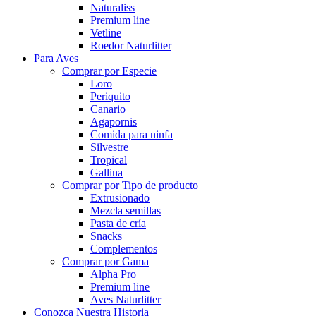
Naturaliss
Premium line
Vetline
Roedor Naturlitter
Para Aves
Comprar por Especie
Loro
Periquito
Canario
Agapornis
Comida para ninfa
Silvestre
Tropical
Gallina
Comprar por Tipo de producto
Extrusionado
Mezcla semillas
Pasta de cría
Snacks
Complementos
Comprar por Gama
Alpha Pro
Premium line
Aves Naturlitter
Conozca Nuestra Historia