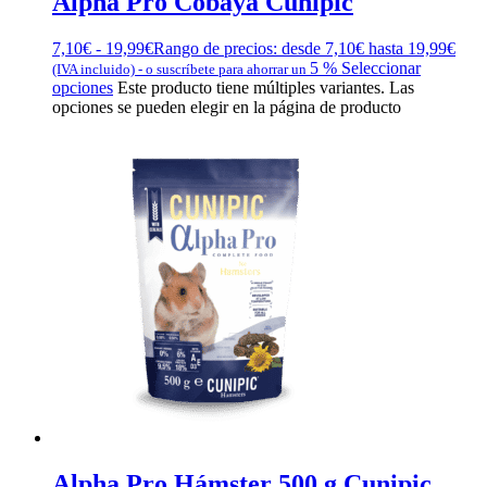
Alpha Pro Cobaya Cunipic
7,10
€
-
19,99
€
Rango de precios: desde 7,10€ hasta 19,99€
5 %
Seleccionar
(IVA incluido)
-
o suscríbete para ahorrar un
opciones
Este producto tiene múltiples variantes. Las
opciones se pueden elegir en la página de producto
Alpha Pro Hámster 500 g Cunipic