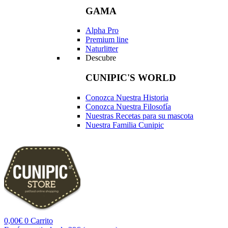
GAMA
Alpha Pro
Premium line
Naturlitter
Descubre
CUNIPIC'S WORLD
Conozca Nuestra Historia
Conozca Nuestra Filosofía
Nuestras Recetas para su mascota
Nuestra Familia Cunipic
0,00
€
0
Carrito