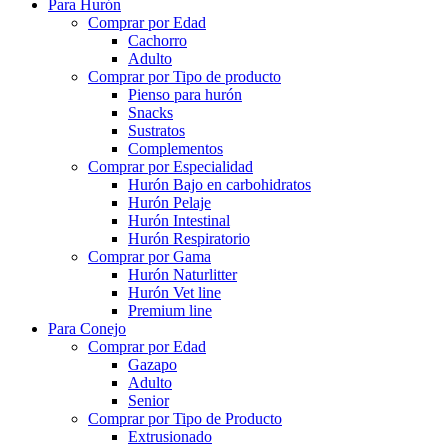
Para Hurón
Comprar por Edad
Cachorro
Adulto
Comprar por Tipo de producto
Pienso para hurón
Snacks
Sustratos
Complementos
Comprar por Especialidad
Hurón Bajo en carbohidratos
Hurón Pelaje
Hurón Intestinal
Hurón Respiratorio
Comprar por Gama
Hurón Naturlitter
Hurón Vet line
Premium line
Para Conejo
Comprar por Edad
Gazapo
Adulto
Senior
Comprar por Tipo de Producto
Extrusionado