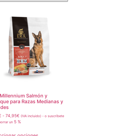
Millennium Salmón y
que para Razas Medianas y
ndes
€
-
74,95
€
(IVA incluido)
-
o suscríbete
5 %
horrar un
ccionar opciones