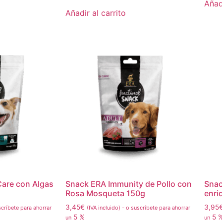
Añadi
Añadir al carrito
Care con Algas
Snack ERA Immunity de Pollo con
Snac
Rosa Mosqueta 150g
enri
3,45
€
3,95
críbete para ahorrar
(IVA incluido)
-
o suscríbete para ahorrar
5 %
5 
un
un