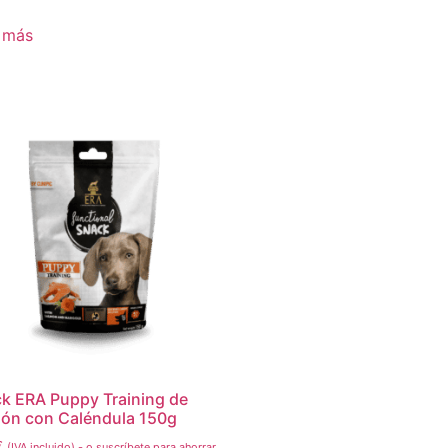
 más
k ERA Puppy Training de
ón con Caléndula 150g
€
(IVA incluido)
-
o suscríbete para ahorrar