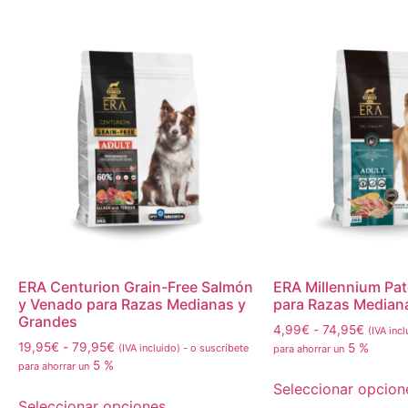
ERA Centurion Grain-Free Salmón
ERA Millennium Pat
y Venado para Razas Medianas y
para Razas Median
Grandes
4,99
€
-
74,95
€
(IVA incl
19,95
€
-
79,95
€
5 %
(IVA incluido)
-
o suscríbete
para ahorrar un
5 %
para ahorrar un
Seleccionar opcion
Seleccionar opciones