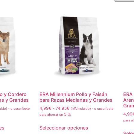
o y Cordero
ERA Millennium Pollo y Faisán
ERA 
as y Grandes
para Razas Medianas y Grandes
Aren
Gra
4,99
€
-
74,95
€
uido)
-
o suscríbete
(IVA incluido)
-
o suscríbete
4,99
5 %
para ahorrar un
para a
es
Seleccionar opciones
Sele