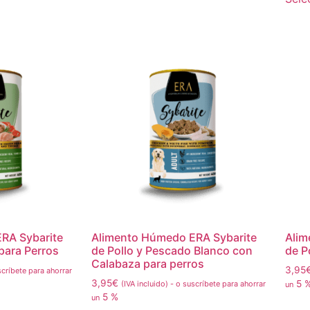
RA Sybarite
Alimento Húmedo ERA Sybarite
Alim
para Perros
de Pollo y Pescado Blanco con
de P
Calabaza para perros
3,95
críbete para ahorrar
3,95
€
5 
(IVA incluido)
-
o suscríbete para ahorrar
un
5 %
un