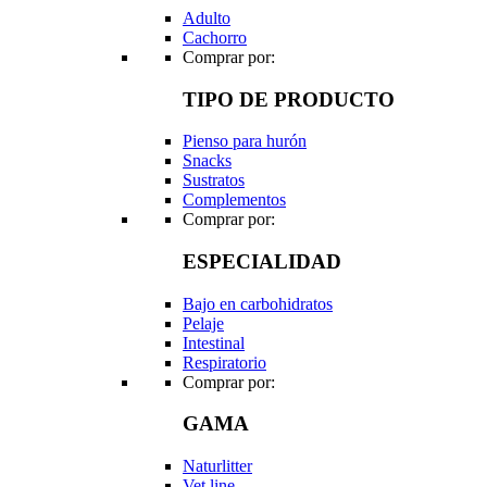
Adulto
Cachorro
Comprar por:
TIPO DE PRODUCTO
Pienso para hurón
Snacks
Sustratos
Complementos
Comprar por:
ESPECIALIDAD
Bajo en carbohidratos
Pelaje
Intestinal
Respiratorio
Comprar por:
GAMA
Naturlitter
Vet line