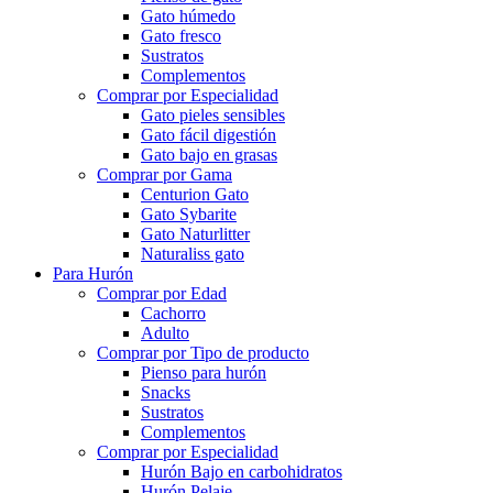
Gato húmedo
Gato fresco
Sustratos
Complementos
Comprar por Especialidad
Gato pieles sensibles
Gato fácil digestión
Gato bajo en grasas
Comprar por Gama
Centurion Gato
Gato Sybarite
Gato Naturlitter
Naturaliss gato
Para Hurón
Comprar por Edad
Cachorro
Adulto
Comprar por Tipo de producto
Pienso para hurón
Snacks
Sustratos
Complementos
Comprar por Especialidad
Hurón Bajo en carbohidratos
Hurón Pelaje