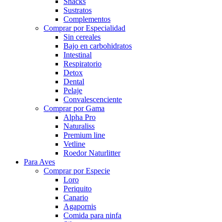
Snacks
Sustratos
Complementos
Comprar por Especialidad
Sin cereales
Bajo en carbohidratos
Intestinal
Respiratorio
Detox
Dental
Pelaje
Convalescenciente
Comprar por Gama
Alpha Pro
Naturaliss
Premium line
Vetline
Roedor Naturlitter
Para Aves
Comprar por Especie
Loro
Periquito
Canario
Agapornis
Comida para ninfa