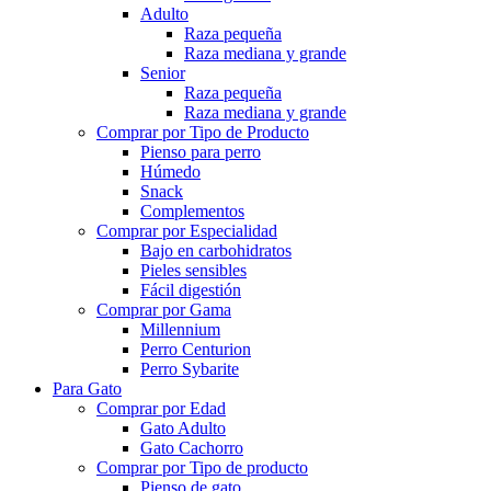
Adulto
Raza pequeña
Raza mediana y grande
Senior
Raza pequeña
Raza mediana y grande
Comprar por Tipo de Producto
Pienso para perro
Húmedo
Snack
Complementos
Comprar por Especialidad
Bajo en carbohidratos
Pieles sensibles
Fácil digestión
Comprar por Gama
Millennium
Perro Centurion
Perro Sybarite
Para Gato
Comprar por Edad
Gato Adulto
Gato Cachorro
Comprar por Tipo de producto
Pienso de gato