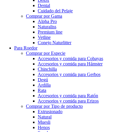
Detox
Dental
Cuidado del Pelaje
Comprar por Gama
Alpha Pro
Naturaliss
Premium line
Vetline
Conejo Naturlitter
Para Roedor
Comprar por Especie
Accesorios y comida para Cobayas
Accesorios y comida para Hámster
Chinchilla
Accesorios y comida para Gerbos
Degú
Ardilla
Rata
Accesorios y comida para Ratón
Accesorios y comida para Erizos
Comprar por Tipo de producto
Extrusionado
Natural
Muesli
Henos