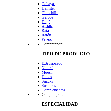
Cobayas
Hámster
Chinchilla
Gerbos
Degú
Ardilla
Rata
Ratón
Erizos
Comprar por:
TIPO DE PRODUCTO
Extrusionado
Natural
Muesli
Henos
Snacks
Sustratos
Complementos
Comprar por:
ESPECIALIDAD