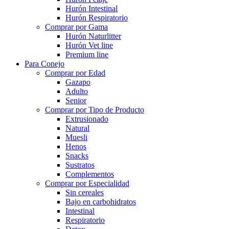
Hurón Intestinal
Hurón Respiratorio
Comprar por Gama
Hurón Naturlitter
Hurón Vet line
Premium line
Para Conejo
Comprar por Edad
Gazapo
Adulto
Senior
Comprar por Tipo de Producto
Extrusionado
Natural
Muesli
Henos
Snacks
Sustratos
Complementos
Comprar por Especialidad
Sin cereales
Bajo en carbohidratos
Intestinal
Respiratorio