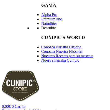
GAMA
Alpha Pro
Premium line
Naturlitter
Descubre
CUNIPIC'S WORLD
Conozca Nuestra Historia
Conozca Nuestra Filosofía
Nuestras Recetas para su mascota
Nuestra Familia Cunipic
0,00
€
0
Carrito