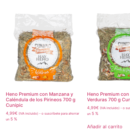
Heno Premium con Manzana y
Heno Premium con 
Caléndula de los Pirineos 700 g
Verduras 700 g Cun
Cunipic
4,99
€
(IVA incluido)
-
o sus
4,99
€
5 %
(IVA incluido)
-
o suscríbete para ahorrar
un
5 %
un
Añadir al carrito