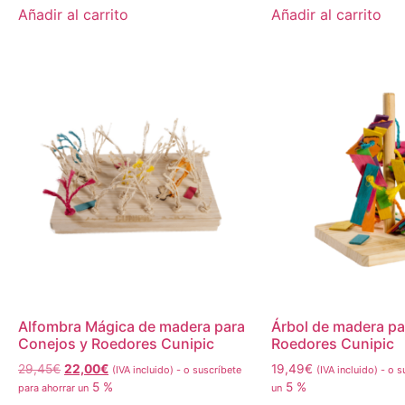
Añadir al carrito
Añadir al carrito
Alfombra Mágica de madera para
Árbol de madera pa
Conejos y Roedores Cunipic
Roedores Cunipic
29,45
€
22,00
€
19,49
€
(IVA incluido)
-
o suscríbete
(IVA incluido)
-
o su
5 %
5 %
para ahorrar un
un