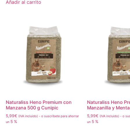
Añadir al carrito
Naturaliss Heno Premium con
Naturaliss Heno P
Manzana 500 g Cunipic
Manzanilla y Menta
5,99
€
5,99
€
(IVA incluido)
-
o suscríbete para ahorrar
(IVA incluido)
-
o sus
5 %
5 %
un
un