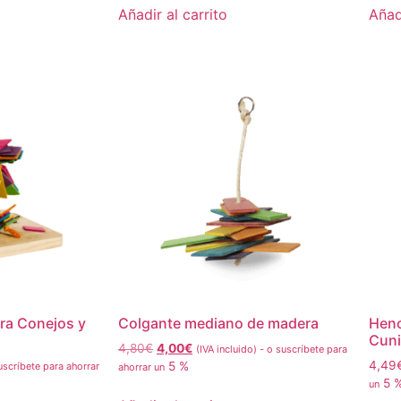
Añadir al carrito
Añadi
ra Conejos y
Colgante mediano de madera
Heno
Cuni
4,80
€
4,00
€
(IVA incluido)
-
o suscríbete para
4,49
5 %
scríbete para ahorrar
ahorrar un
5 
un