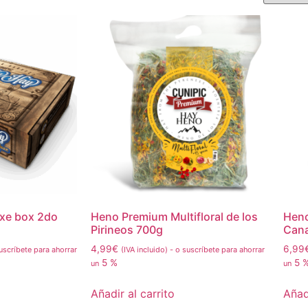
xe box 2do
Heno Premium Multifloral de los
Heno
Pirineos 700g
Cana
4,99
€
6,99
uscríbete para ahorrar
(IVA incluido)
-
o suscríbete para ahorrar
5 %
5 
un
un
Añadir al carrito
Añadi