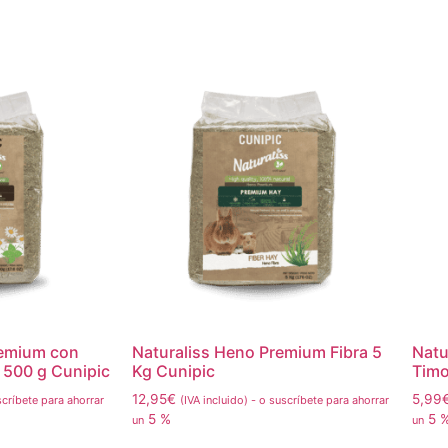
remium con
Naturaliss Heno Premium Fibra 5
Natu
 500 g Cunipic
Kg Cunipic
Timo
12,95
€
5,99
críbete para ahorrar
(IVA incluido)
-
o suscríbete para ahorrar
5 %
5 
un
un