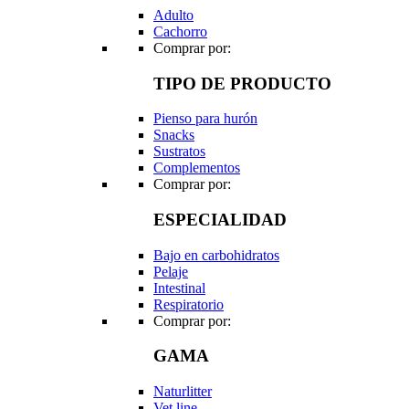
Adulto
Cachorro
Comprar por:
TIPO DE PRODUCTO
Pienso para hurón
Snacks
Sustratos
Complementos
Comprar por:
ESPECIALIDAD
Bajo en carbohidratos
Pelaje
Intestinal
Respiratorio
Comprar por:
GAMA
Naturlitter
Vet line