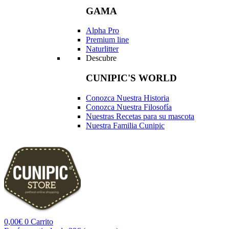
GAMA
Alpha Pro
Premium line
Naturlitter
Descubre
CUNIPIC'S WORLD
Conozca Nuestra Historia
Conozca Nuestra Filosofía
Nuestras Recetas para su mascota
Nuestra Familia Cunipic
0,00
€
0
Carrito