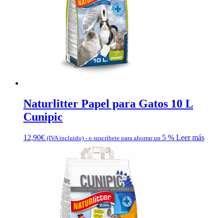
Naturlitter Papel para Gatos 10 L
Cunipic
12,90
€
5 %
Leer más
(IVA incluido)
-
o suscríbete para ahorrar un