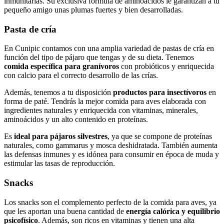
inmunitarias. Su exclusiva fórmula de aminoácidos le garantizan a tu
pequeño amigo unas plumas fuertes y bien desarrolladas.
Pasta de cría
En Cunipic contamos con una amplia variedad de pastas de cría en
función del tipo de pájaro que tengas y de su dieta. Tenemos
comida específica para granívoros
con probióticos y enriquecida
con calcio para el correcto desarrollo de las crías.
Además, tenemos a tu disposición
productos para insectívoros
en
forma de paté. Tendrás la mejor comida para aves elaborada con
ingredientes naturales y enriquecida con vitaminas, minerales,
aminoácidos y un alto contenido en proteínas.
Es
ideal para pájaros silvestres
, ya que se compone de proteínas
naturales, como gammarus y mosca deshidratada. También aumenta
las defensas inmunes y es idónea para consumir en época de muda y
estimular las tasas de reproducción.
Snacks
Los snacks son el complemento perfecto de la comida para aves, ya
que les aportan una buena cantidad de
energía calórica y equilibrio
psicofísico
. Además, son ricos en vitaminas y tienen una alta