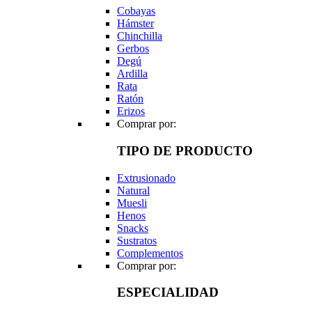
Cobayas
Hámster
Chinchilla
Gerbos
Degú
Ardilla
Rata
Ratón
Erizos
Comprar por:
TIPO DE PRODUCTO
Extrusionado
Natural
Muesli
Henos
Snacks
Sustratos
Complementos
Comprar por:
ESPECIALIDAD