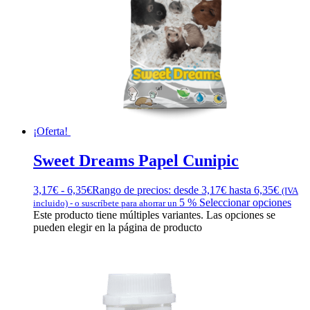
¡Oferta!
Sweet Dreams Papel Cunipic
3,17
€
-
6,35
€
Rango de precios: desde 3,17€ hasta 6,35€
(IVA
5 %
Seleccionar opciones
incluido)
-
o suscríbete para ahorrar un
Este producto tiene múltiples variantes. Las opciones se
pueden elegir en la página de producto