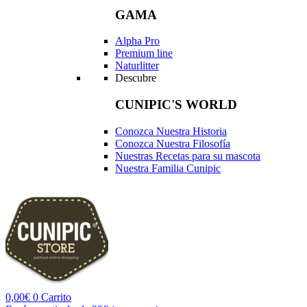
GAMA
Alpha Pro
Premium line
Naturlitter
Descubre
CUNIPIC'S WORLD
Conozca Nuestra Historia
Conozca Nuestra Filosofía
Nuestras Recetas para su mascota
Nuestra Familia Cunipic
0,00
€
0
Carrito