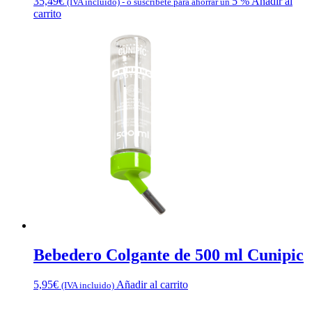
35,49
€
5 %
Añadir al
(IVA incluido)
-
o suscríbete para ahorrar un
carrito
Bebedero Colgante de 500 ml Cunipic
5,95
€
Añadir al carrito
(IVA incluido)