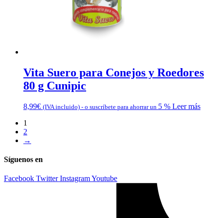
Vita Suero para Conejos y Roedores
80 g Cunipic
8,99
€
5 %
Leer más
(IVA incluido)
-
o suscríbete para ahorrar un
1
2
→
Síguenos en
Facebook
Twitter
Instagram
Youtube