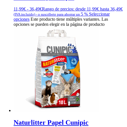
11,99
€
-
36,49
€
Rango de precios: desde 11,99€ hasta 36,49€
5 %
Seleccionar
(IVA incluido)
-
o suscríbete para ahorrar un
opciones
Este producto tiene múltiples variantes. Las
opciones se pueden elegir en la página de producto
Naturlitter Papel Cunipic