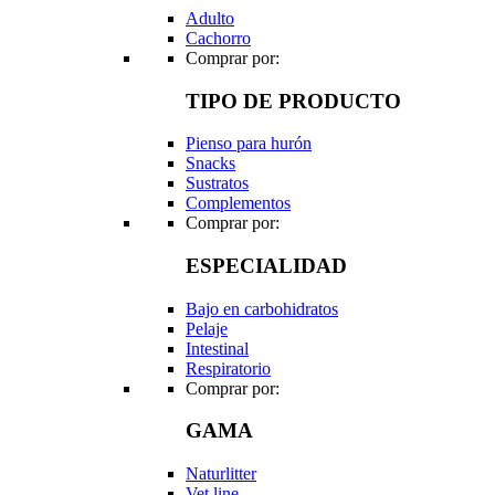
Adulto
Cachorro
Comprar por:
TIPO DE PRODUCTO
Pienso para hurón
Snacks
Sustratos
Complementos
Comprar por:
ESPECIALIDAD
Bajo en carbohidratos
Pelaje
Intestinal
Respiratorio
Comprar por:
GAMA
Naturlitter
Vet line