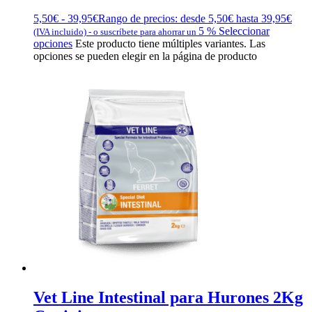
5,50
€
-
39,95
€
Rango de precios: desde 5,50€ hasta 39,95€
5 %
Seleccionar
(IVA incluido)
-
o suscríbete para ahorrar un
opciones
Este producto tiene múltiples variantes. Las
opciones se pueden elegir en la página de producto
Vet Line Intestinal para Hurones 2Kg