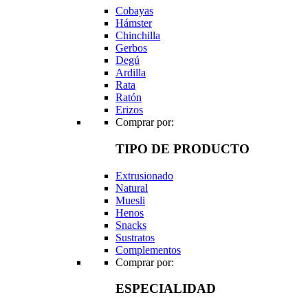
Cobayas
Hámster
Chinchilla
Gerbos
Degú
Ardilla
Rata
Ratón
Erizos
Comprar por:
TIPO DE PRODUCTO
Extrusionado
Natural
Muesli
Henos
Snacks
Sustratos
Complementos
Comprar por:
ESPECIALIDAD