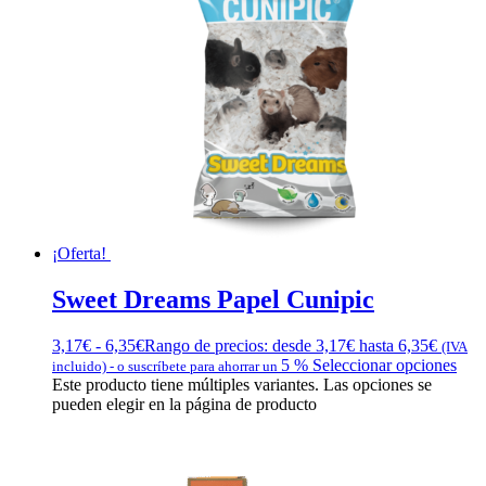
¡Oferta!
Sweet Dreams Papel Cunipic
3,17
€
-
6,35
€
Rango de precios: desde 3,17€ hasta 6,35€
(IVA
5 %
Seleccionar opciones
incluido)
-
o suscríbete para ahorrar un
Este producto tiene múltiples variantes. Las opciones se
pueden elegir en la página de producto