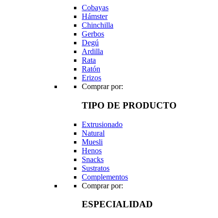
Cobayas
Hámster
Chinchilla
Gerbos
Degú
Ardilla
Rata
Ratón
Erizos
Comprar por:
TIPO DE PRODUCTO
Extrusionado
Natural
Muesli
Henos
Snacks
Sustratos
Complementos
Comprar por:
ESPECIALIDAD