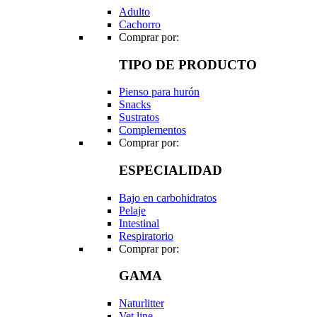
Adulto
Cachorro
Comprar por:
TIPO DE PRODUCTO
Pienso para hurón
Snacks
Sustratos
Complementos
Comprar por:
ESPECIALIDAD
Bajo en carbohidratos
Pelaje
Intestinal
Respiratorio
Comprar por:
GAMA
Naturlitter
Vet line