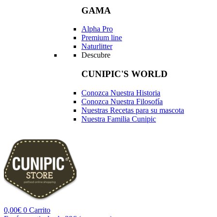
GAMA
Alpha Pro
Premium line
Naturlitter
Descubre
CUNIPIC'S WORLD
Conozca Nuestra Historia
Conozca Nuestra Filosofía
Nuestras Recetas para su mascota
Nuestra Familia Cunipic
0,00
€
0
Carrito