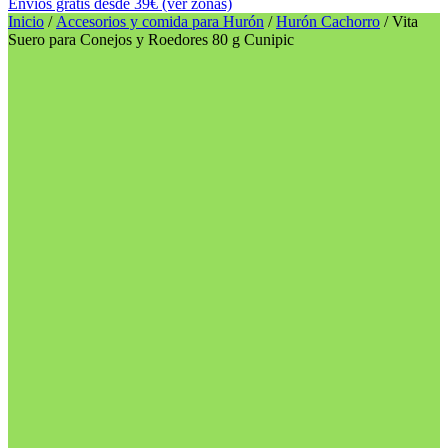
Envíos gratis desde 39€ (ver zonas)
Inicio
/
Accesorios y comida para Hurón
/
Hurón Cachorro
/ Vita
Suero para Conejos y Roedores 80 g Cunipic