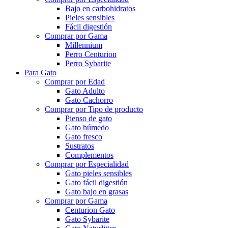
Bajo en carbohidratos
Pieles sensibles
Fácil digestión
Comprar por Gama
Millennium
Perro Centurion
Perro Sybarite
Para Gato
Comprar por Edad
Gato Adulto
Gato Cachorro
Comprar por Tipo de producto
Pienso de gato
Gato húmedo
Gato fresco
Sustratos
Complementos
Comprar por Especialidad
Gato pieles sensibles
Gato fácil digestión
Gato bajo en grasas
Comprar por Gama
Centurion Gato
Gato Sybarite