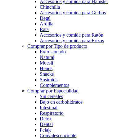
Accesorios y comida para Hámster
Chinchilla
Accesorios y comida para Gerbos
Degú
Ardilla
Rata
Accesorios y comida para Ratón
Accesorios y comida para Erizos
Comprar por Tipo de producto
Extrusionado
Natural
Muesli
Henos
Snacks
Sustratos
Complementos
Comprar por Especialidad
Sin cereales
Bajo en carbohidratos
Intestinal
Respiratorio
Detox
Dental
Pelaje
Convalescenciente