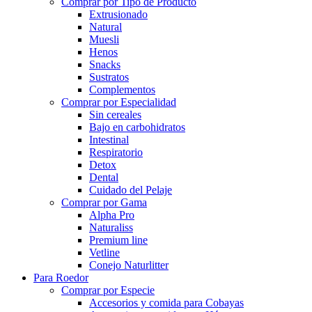
Comprar por Tipo de Producto
Extrusionado
Natural
Muesli
Henos
Snacks
Sustratos
Complementos
Comprar por Especialidad
Sin cereales
Bajo en carbohidratos
Intestinal
Respiratorio
Detox
Dental
Cuidado del Pelaje
Comprar por Gama
Alpha Pro
Naturaliss
Premium line
Vetline
Conejo Naturlitter
Para Roedor
Comprar por Especie
Accesorios y comida para Cobayas