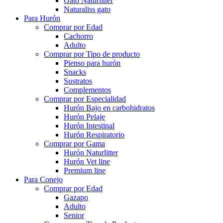
Gato Naturlitter
Naturaliss gato
Para Hurón
Comprar por Edad
Cachorro
Adulto
Comprar por Tipo de producto
Pienso para hurón
Snacks
Sustratos
Complementos
Comprar por Especialidad
Hurón Bajo en carbohidratos
Hurón Pelaje
Hurón Intestinal
Hurón Respiratorio
Comprar por Gama
Hurón Naturlitter
Hurón Vet line
Premium line
Para Conejo
Comprar por Edad
Gazapo
Adulto
Senior