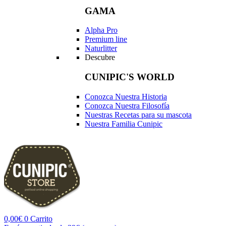
GAMA
Alpha Pro
Premium line
Naturlitter
Descubre
CUNIPIC'S WORLD
Conozca Nuestra Historia
Conozca Nuestra Filosofía
Nuestras Recetas para su mascota
Nuestra Familia Cunipic
0,00
€
0
Carrito