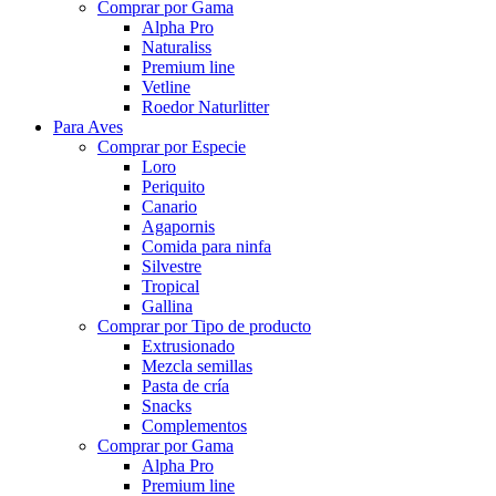
Comprar por Gama
Alpha Pro
Naturaliss
Premium line
Vetline
Roedor Naturlitter
Para Aves
Comprar por Especie
Loro
Periquito
Canario
Agapornis
Comida para ninfa
Silvestre
Tropical
Gallina
Comprar por Tipo de producto
Extrusionado
Mezcla semillas
Pasta de cría
Snacks
Complementos
Comprar por Gama
Alpha Pro
Premium line