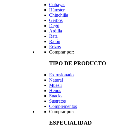
Cobayas
Hámster
Chinchilla
Gerbos
Degú
Ardilla
Rata
Ratón
Erizos
Comprar por:
TIPO DE PRODUCTO
Extrusionado
Natural
Muesli
Henos
Snacks
Sustratos
Complementos
Comprar por:
ESPECIALIDAD