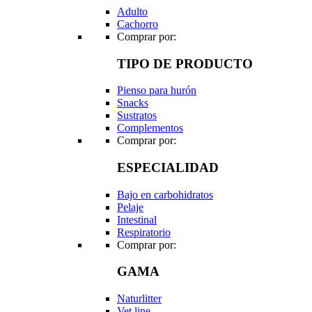
Adulto
Cachorro
Comprar por:
TIPO DE PRODUCTO
Pienso para hurón
Snacks
Sustratos
Complementos
Comprar por:
ESPECIALIDAD
Bajo en carbohidratos
Pelaje
Intestinal
Respiratorio
Comprar por:
GAMA
Naturlitter
Vet line