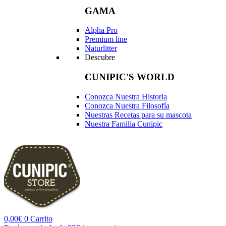
GAMA
Alpha Pro
Premium line
Naturlitter
Descubre
CUNIPIC'S WORLD
Conozca Nuestra Historia
Conozca Nuestra Filosofía
Nuestras Recetas para su mascota
Nuestra Familia Cunipic
0,00
€
0
Carrito