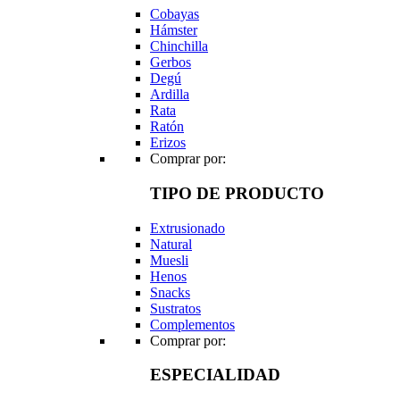
Cobayas
Hámster
Chinchilla
Gerbos
Degú
Ardilla
Rata
Ratón
Erizos
Comprar por:
TIPO DE PRODUCTO
Extrusionado
Natural
Muesli
Henos
Snacks
Sustratos
Complementos
Comprar por:
ESPECIALIDAD