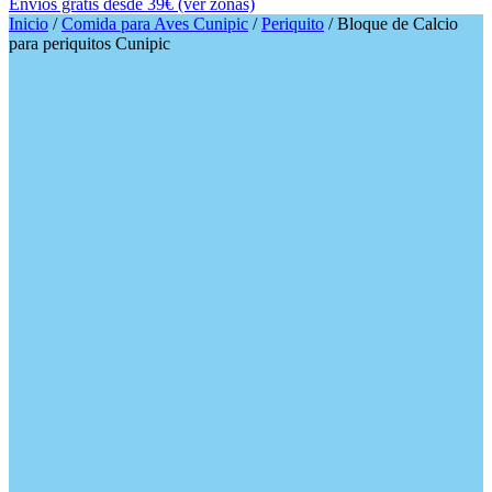
Envíos gratis desde 39€ (ver zonas)
Inicio
/
Comida para Aves Cunipic
/
Periquito
/ Bloque de Calcio
para periquitos Cunipic