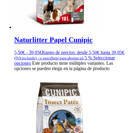
Naturlitter Papel Cunipic
5,50
€
-
39,95
€
Rango de precios: desde 5,50€ hasta 39,95€
5 %
Seleccionar
(IVA incluido)
-
o suscríbete para ahorrar un
opciones
Este producto tiene múltiples variantes. Las
opciones se pueden elegir en la página de producto