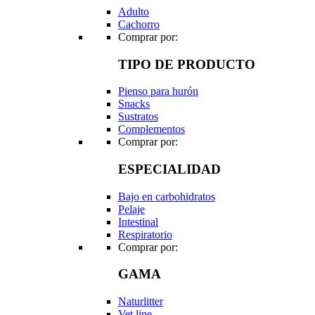
Adulto
Cachorro
Comprar por:
TIPO DE PRODUCTO
Pienso para hurón
Snacks
Sustratos
Complementos
Comprar por:
ESPECIALIDAD
Bajo en carbohidratos
Pelaje
Intestinal
Respiratorio
Comprar por:
GAMA
Naturlitter
Vet line