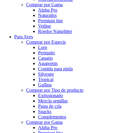
Comprar por Gama
Alpha Pro
Naturaliss
Premium line
Vetline
Roedor Naturlitter
Para Aves
Comprar por Especie
Loro
Periquito
Canario
Agapornis
Comida para ninfa
Silvestre
Tropical
Gallina
Comprar por Tipo de producto
Extrusionado
Mezcla semillas
Pasta de cría
Snacks
Complementos
Comprar por Gama
Alpha Pro
Premium line