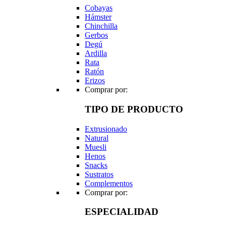
Cobayas
Hámster
Chinchilla
Gerbos
Degú
Ardilla
Rata
Ratón
Erizos
Comprar por:
TIPO DE PRODUCTO
Extrusionado
Natural
Muesli
Henos
Snacks
Sustratos
Complementos
Comprar por:
ESPECIALIDAD