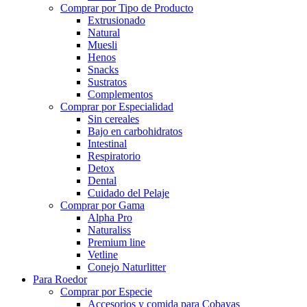
Comprar por Tipo de Producto
Extrusionado
Natural
Muesli
Henos
Snacks
Sustratos
Complementos
Comprar por Especialidad
Sin cereales
Bajo en carbohidratos
Intestinal
Respiratorio
Detox
Dental
Cuidado del Pelaje
Comprar por Gama
Alpha Pro
Naturaliss
Premium line
Vetline
Conejo Naturlitter
Para Roedor
Comprar por Especie
Accesorios y comida para Cobayas