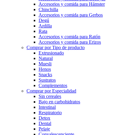
Accesorios y comida para Hámster
Chinchilla
Accesorios y comida para Gerbos
Degú
Ardilla
Rata
Accesorios y comida para Ratón
Accesorios y comida para Erizos
Comprar por Tipo de producto
Extrusionado
Natural
Muesli
Henos
Snacks
Sustratos
Complementos
Comprar por Especialidad
Sin cereales
Bajo en carbohidratos
Intestinal
Respiratorio
Detox
Dental
Pelaje
Convalescenciente