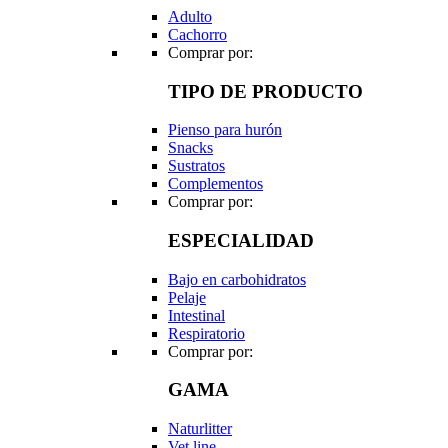
Adulto
Cachorro
Comprar por:
TIPO DE PRODUCTO
Pienso para hurón
Snacks
Sustratos
Complementos
Comprar por:
ESPECIALIDAD
Bajo en carbohidratos
Pelaje
Intestinal
Respiratorio
Comprar por:
GAMA
Naturlitter
Vet line