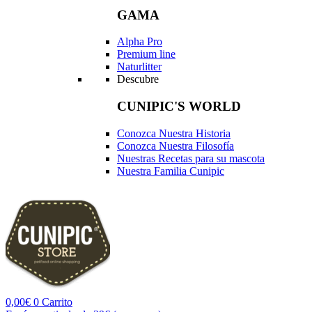
GAMA
Alpha Pro
Premium line
Naturlitter
Descubre
CUNIPIC'S WORLD
Conozca Nuestra Historia
Conozca Nuestra Filosofía
Nuestras Recetas para su mascota
Nuestra Familia Cunipic
0,00
€
0
Carrito