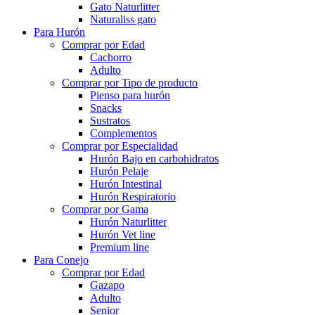
Gato Naturlitter
Naturaliss gato
Para Hurón
Comprar por Edad
Cachorro
Adulto
Comprar por Tipo de producto
Pienso para hurón
Snacks
Sustratos
Complementos
Comprar por Especialidad
Hurón Bajo en carbohidratos
Hurón Pelaje
Hurón Intestinal
Hurón Respiratorio
Comprar por Gama
Hurón Naturlitter
Hurón Vet line
Premium line
Para Conejo
Comprar por Edad
Gazapo
Adulto
Senior