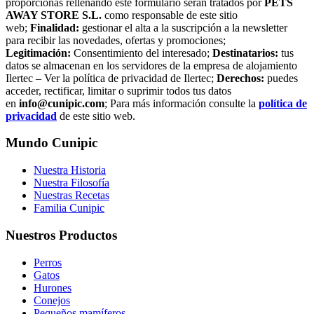
proporcionas rellenando este formulario serán tratados por
PETS
AWAY STORE S.L.
como responsable de este sitio
web;
Finalidad:
gestionar el alta a la suscripción a la newsletter
para recibir las novedades, ofertas y promociones;
Legitimación:
Consentimiento del interesado;
Destinatarios:
tus
datos se almacenan en los servidores de la empresa de alojamiento
Ilertec – Ver la política de privacidad de Ilertec;
Derechos:
puedes
acceder, rectificar, limitar o suprimir todos tus datos
en
info@cunipic.com
; Para más información consulte la
política de
privacidad
de este sitio web.
Mundo Cunipic
Nuestra Historia
Nuestra Filosofía
Nuestras Recetas
Familia Cunipic
Nuestros Productos
Perros
Gatos
Hurones
Conejos
Pequeños mamíferos