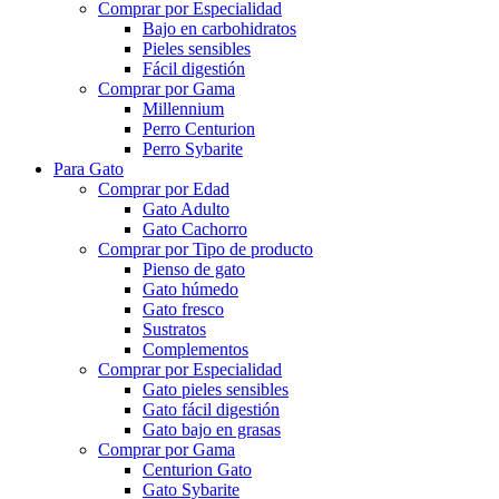
Comprar por Especialidad
Bajo en carbohidratos
Pieles sensibles
Fácil digestión
Comprar por Gama
Millennium
Perro Centurion
Perro Sybarite
Para Gato
Comprar por Edad
Gato Adulto
Gato Cachorro
Comprar por Tipo de producto
Pienso de gato
Gato húmedo
Gato fresco
Sustratos
Complementos
Comprar por Especialidad
Gato pieles sensibles
Gato fácil digestión
Gato bajo en grasas
Comprar por Gama
Centurion Gato
Gato Sybarite