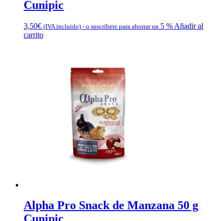
Cunipic
3,50
€
5 %
Añadir al
(IVA incluido)
-
o suscríbete para ahorrar un
carrito
Alpha Pro Snack de Manzana 50 g
Cunipic