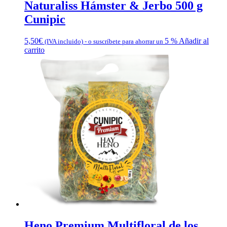
Naturaliss Hámster & Jerbo 500 g
Cunipic
5,50
€
5 %
Añadir al
(IVA incluido)
-
o suscríbete para ahorrar un
carrito
Heno Premium Multifloral de los