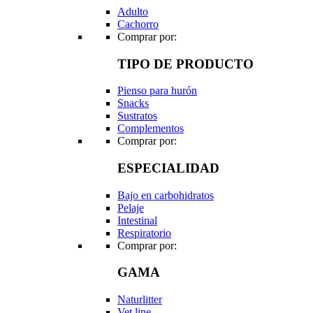
Adulto
Cachorro
Comprar por:
TIPO DE PRODUCTO
Pienso para hurón
Snacks
Sustratos
Complementos
Comprar por:
ESPECIALIDAD
Bajo en carbohidratos
Pelaje
Intestinal
Respiratorio
Comprar por:
GAMA
Naturlitter
Vet line