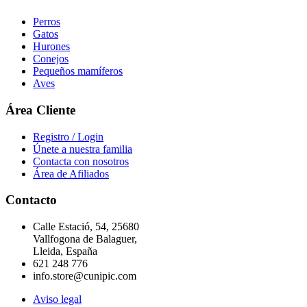
Perros
Gatos
Hurones
Conejos
Pequeños mamíferos
Aves
Área Cliente
Registro / Login
Únete a nuestra familia
Contacta con nosotros
Área de Afiliados
Contacto
Calle Estació, 54, 25680
Vallfogona de Balaguer,
Lleida, España
621 248 776
info.store@cunipic.com
Aviso legal