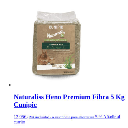
Naturaliss Heno Premium Fibra 5 Kg
Cunipic
12,95
€
5 %
Añadir al
(IVA incluido)
-
o suscríbete para ahorrar un
carrito