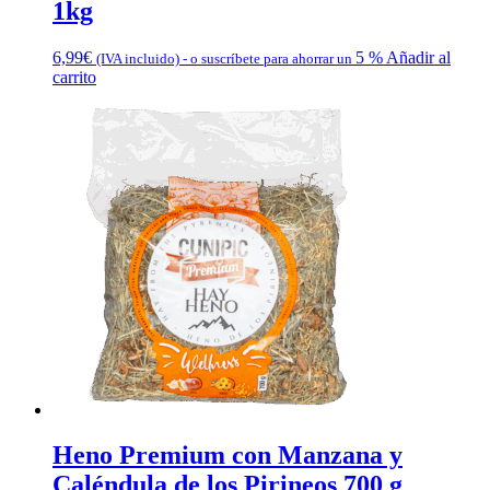
1kg
6,99
€
5 %
Añadir al
(IVA incluido)
-
o suscríbete para ahorrar un
carrito
Heno Premium con Manzana y
Caléndula de los Pirineos 700 g