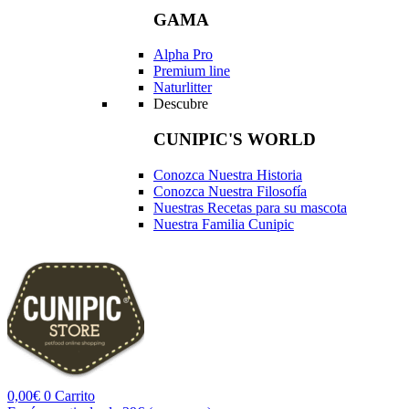
GAMA
Alpha Pro
Premium line
Naturlitter
Descubre
CUNIPIC'S WORLD
Conozca Nuestra Historia
Conozca Nuestra Filosofía
Nuestras Recetas para su mascota
Nuestra Familia Cunipic
0,00
€
0
Carrito