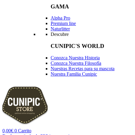
GAMA
Alpha Pro
Premium line
Naturlitter
Descubre
CUNIPIC'S WORLD
Conozca Nuestra Historia
Conozca Nuestra Filosofía
Nuestras Recetas para su mascota
Nuestra Familia Cunipic
0,00
€
0
Carrito