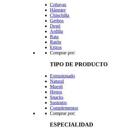
Cobayas
Hámster
Chinchilla
Gerbos
Degú
Ardilla
Rata
Ratón
Erizos
Comprar por:
TIPO DE PRODUCTO
Extrusionado
Natural
Muesli
Henos
Snacks
Sustratos
Complementos
Comprar por:
ESPECIALIDAD