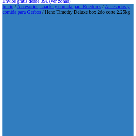
Envíos gratis desde 39€ (ver zonas)
Inicio
/
Accesorios, snacks y comida para Roedores
/
Accesorios y
comida para Gerbos
/ Heno Timothy Deluxe box 2do corte 2,25kg