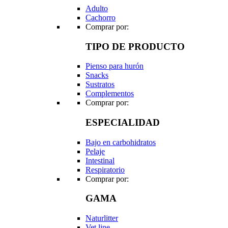
Adulto
Cachorro
Comprar por:
TIPO DE PRODUCTO
Pienso para hurón
Snacks
Sustratos
Complementos
Comprar por:
ESPECIALIDAD
Bajo en carbohidratos
Pelaje
Intestinal
Respiratorio
Comprar por:
GAMA
Naturlitter
Vet line