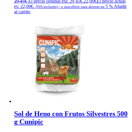
29,45
€
El precio original era: 29,45€.
22,00
€
El precio actual
es: 22,00€.
5 %
Añadir
(IVA incluido)
-
o suscríbete para ahorrar un
al carrito
Sol de Heno con Frutos Silvestres 500
g Cunipic