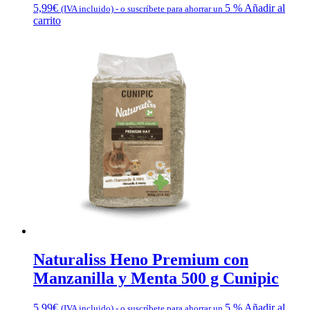
5,99
€
5 %
Añadir al
(IVA incluido)
-
o suscríbete para ahorrar un
carrito
Naturaliss Heno Premium con
Manzanilla y Menta 500 g Cunipic
5,99
€
5 %
Añadir al
(IVA incluido)
-
o suscríbete para ahorrar un