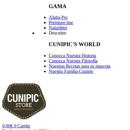
GAMA
Alpha Pro
Premium line
Naturlitter
Descubre
CUNIPIC'S WORLD
Conozca Nuestra Historia
Conozca Nuestra Filosofía
Nuestras Recetas para su mascota
Nuestra Familia Cunipic
0,00
€
0
Carrito