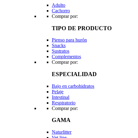
Adulto
Cachorro
Comprar por:
TIPO DE PRODUCTO
Pienso para hurón
Snacks
Sustratos
Complementos
Comprar por:
ESPECIALIDAD
Bajo en carbohidratos
Pelaje
Intestinal
Respiratorio
Comprar por:
GAMA
Naturlitter
Vet line