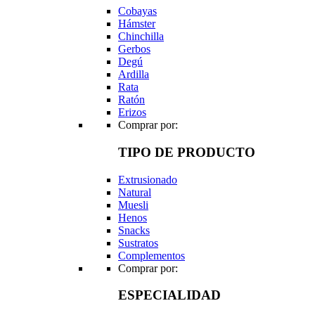
Cobayas
Hámster
Chinchilla
Gerbos
Degú
Ardilla
Rata
Ratón
Erizos
Comprar por:
TIPO DE PRODUCTO
Extrusionado
Natural
Muesli
Henos
Snacks
Sustratos
Complementos
Comprar por:
ESPECIALIDAD