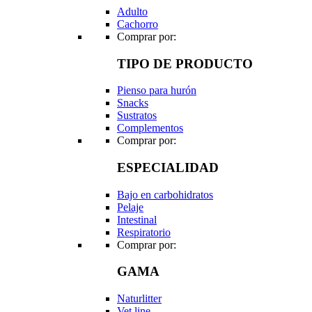
Adulto
Cachorro
Comprar por:
TIPO DE PRODUCTO
Pienso para hurón
Snacks
Sustratos
Complementos
Comprar por:
ESPECIALIDAD
Bajo en carbohidratos
Pelaje
Intestinal
Respiratorio
Comprar por:
GAMA
Naturlitter
Vet line