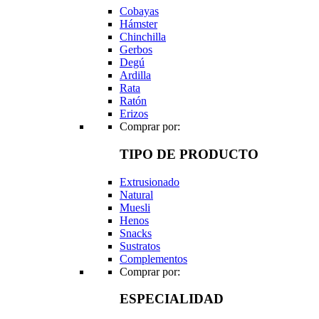
Cobayas
Hámster
Chinchilla
Gerbos
Degú
Ardilla
Rata
Ratón
Erizos
Comprar por:
TIPO DE PRODUCTO
Extrusionado
Natural
Muesli
Henos
Snacks
Sustratos
Complementos
Comprar por:
ESPECIALIDAD