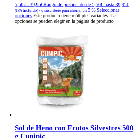
5,50
€
-
39,95
€
Rango de precios: desde 5,50€ hasta 39,95€
5 %
Seleccionar
(IVA incluido)
-
o suscríbete para ahorrar un
opciones
Este producto tiene múltiples variantes. Las
opciones se pueden elegir en la página de producto
Sol de Heno con Frutos Silvestres 500
g Cunipic