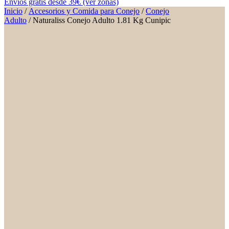
Envíos gratis desde 39€ (ver zonas)
Inicio
/
Accesorios y Comida para Conejo
/
Conejo
Adulto
/ Naturaliss Conejo Adulto 1.81 Kg Cunipic