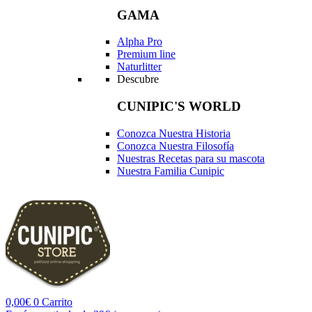
GAMA
Alpha Pro
Premium line
Naturlitter
Descubre
CUNIPIC'S WORLD
Conozca Nuestra Historia
Conozca Nuestra Filosofía
Nuestras Recetas para su mascota
Nuestra Familia Cunipic
0,00
€
0
Carrito