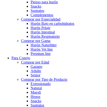
Pienso para hurón
Snacks
Sustratos
Complementos
Comprar por Especialidad
Hurón Bajo en carbohidratos
Hurón Pelaje
Hurón Intestinal
Hurón Respiratorio
Comprar por Gama
Hurón Naturlitter
Hurón Vet line
Premium line
Para Conejo
Comprar por Edad
Gazapo
Adulto
Senior
Comprar por Tipo de Producto
Extrusionado
Natural
Muesli
Henos
Snacks
Sustratos