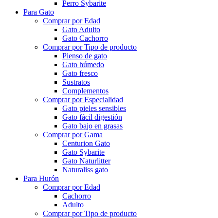
Perro Sybarite
Para Gato
Comprar por Edad
Gato Adulto
Gato Cachorro
Comprar por Tipo de producto
Pienso de gato
Gato húmedo
Gato fresco
Sustratos
Complementos
Comprar por Especialidad
Gato pieles sensibles
Gato fácil digestión
Gato bajo en grasas
Comprar por Gama
Centurion Gato
Gato Sybarite
Gato Naturlitter
Naturaliss gato
Para Hurón
Comprar por Edad
Cachorro
Adulto
Comprar por Tipo de producto