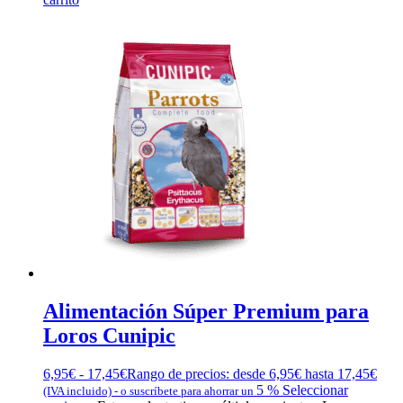
Alimentación Súper Premium para
Loros Cunipic
6,95
€
-
17,45
€
Rango de precios: desde 6,95€ hasta 17,45€
5 %
Seleccionar
(IVA incluido)
-
o suscríbete para ahorrar un