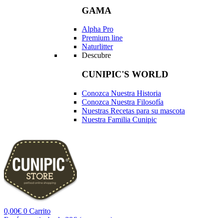
GAMA
Alpha Pro
Premium line
Naturlitter
Descubre
CUNIPIC'S WORLD
Conozca Nuestra Historia
Conozca Nuestra Filosofía
Nuestras Recetas para su mascota
Nuestra Familia Cunipic
0,00
€
0
Carrito