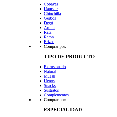
Cobayas
Hámster
Chinchilla
Gerbos
Degú
Ardilla
Rata
Ratón
Erizos
Comprar por:
TIPO DE PRODUCTO
Extrusionado
Natural
Muesli
Henos
Snacks
Sustratos
Complementos
Comprar por:
ESPECIALIDAD