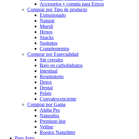
Accesorios y comida para Erizos
Comprar por Tipo de producto
Extrusionado
Natural
Muesli
Henos
Snacks
Sustratos
Complementos
Comprar por Especialidad
Sin cereales
Bajo en carbohidratos
Intestinal
Respiratorio
Detox
Dental
Pelaje
Convalescenciente
Comprar por Gama
Alpha Pro
Naturaliss
Premium line
Vetline
Roedor Naturlitter
Para Aves