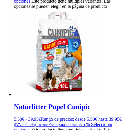
opciones
Este producto tiene múltiples variantes. Las
opciones se pueden elegir en la página de producto
Naturlitter Papel Cunipic
5,50
€
-
39,95
€
Rango de precios: desde 5,50€ hasta 39,95€
5 %
Seleccionar
(IVA incluido)
-
o suscríbete para ahorrar un
opciones
Este producto tiene múltiples variantes. Las