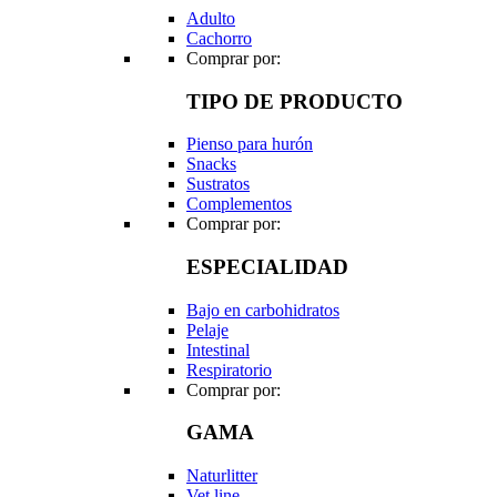
Adulto
Cachorro
Comprar por:
TIPO DE PRODUCTO
Pienso para hurón
Snacks
Sustratos
Complementos
Comprar por:
ESPECIALIDAD
Bajo en carbohidratos
Pelaje
Intestinal
Respiratorio
Comprar por:
GAMA
Naturlitter
Vet line