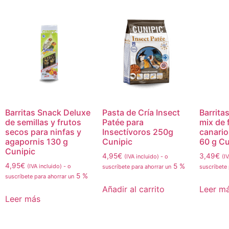
Barritas Snack Deluxe
Pasta de Cría Insect
Barrita
de semillas y frutos
Patée para
mix de 
secos para ninfas y
Insectívoros 250g
canario
agapornis 130 g
Cunipic
60 g Cu
Cunipic
4,95
€
3,49
€
(IVA incluido)
-
o
(I
4,95
€
5 %
(IVA incluido)
-
o
suscríbete para ahorrar un
suscríbete
5 %
suscríbete para ahorrar un
Añadir al carrito
Leer m
Leer más