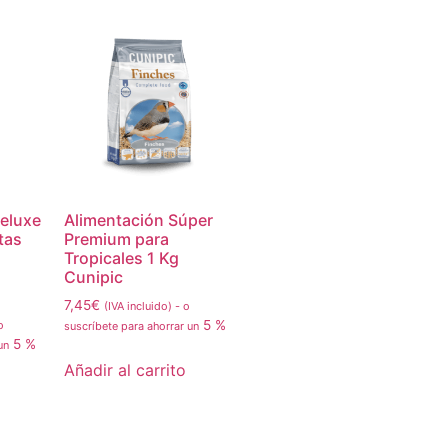
Deluxe
Alimentación Súper
tas
Premium para
Tropicales 1 Kg
Cunipic
7,45
€
(IVA incluido)
-
o
5 %
o
suscríbete para ahorrar un
5 %
 un
Añadir al carrito