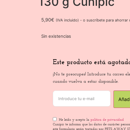
130 g Cunipic
5,90
€
(IVA incluido)
-
o suscríbete para ahorrar
Sin existencias
Este producto está agotado
¡No te preocupes! Introduce tu correo el
cuando vuelva a estar disponible.
He leído y acepto la
política de privacidad
Cunipic te informa que los datos de carácter perso
este formulario serán tratados por PETS AWAY ST