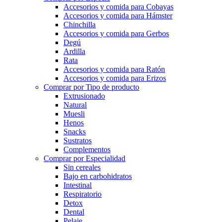
Accesorios y comida para Cobayas
Accesorios y comida para Hámster
Chinchilla
Accesorios y comida para Gerbos
Degú
Ardilla
Rata
Accesorios y comida para Ratón
Accesorios y comida para Erizos
Comprar por Tipo de producto
Extrusionado
Natural
Muesli
Henos
Snacks
Sustratos
Complementos
Comprar por Especialidad
Sin cereales
Bajo en carbohidratos
Intestinal
Respiratorio
Detox
Dental
Pelaje