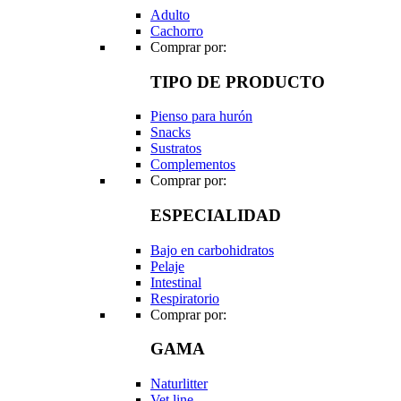
Adulto
Cachorro
Comprar por:
TIPO DE PRODUCTO
Pienso para hurón
Snacks
Sustratos
Complementos
Comprar por:
ESPECIALIDAD
Bajo en carbohidratos
Pelaje
Intestinal
Respiratorio
Comprar por:
GAMA
Naturlitter
Vet line