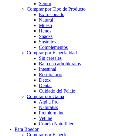
Senior
Comprar por Tipo de Producto
Extrusionado
Natural
Muesli
Henos
Snacks
Sustratos
Complementos
Comprar por Especialidad
Sin cereales
Bajo en carbohidratos
Intestinal
Respiratorio
Detox
Dental
Cuidado del Pelaje
Comprar por Gama
Alpha Pro
Naturaliss
Premium line
Vetline
Conejo Naturlitter
Para Roedor
Comprar por Especie