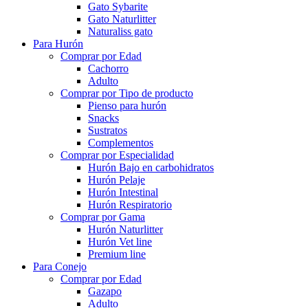
Gato Sybarite
Gato Naturlitter
Naturaliss gato
Para Hurón
Comprar por Edad
Cachorro
Adulto
Comprar por Tipo de producto
Pienso para hurón
Snacks
Sustratos
Complementos
Comprar por Especialidad
Hurón Bajo en carbohidratos
Hurón Pelaje
Hurón Intestinal
Hurón Respiratorio
Comprar por Gama
Hurón Naturlitter
Hurón Vet line
Premium line
Para Conejo
Comprar por Edad
Gazapo
Adulto