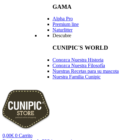
GAMA
Alpha Pro
Premium line
Naturlitter
Descubre
CUNIPIC'S WORLD
Conozca Nuestra Historia
Conozca Nuestra Filosofía
Nuestras Recetas para su mascota
Nuestra Familia Cunipic
0,00
€
0
Carrito