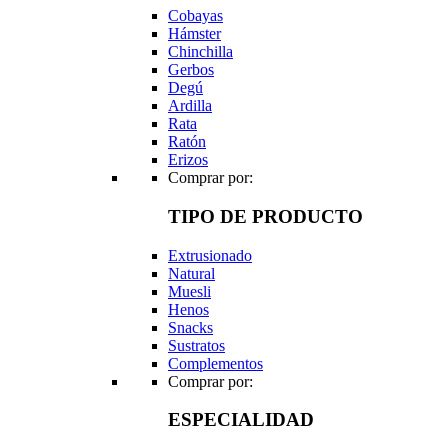
Cobayas
Hámster
Chinchilla
Gerbos
Degú
Ardilla
Rata
Ratón
Erizos
Comprar por:
TIPO DE PRODUCTO
Extrusionado
Natural
Muesli
Henos
Snacks
Sustratos
Complementos
Comprar por:
ESPECIALIDAD