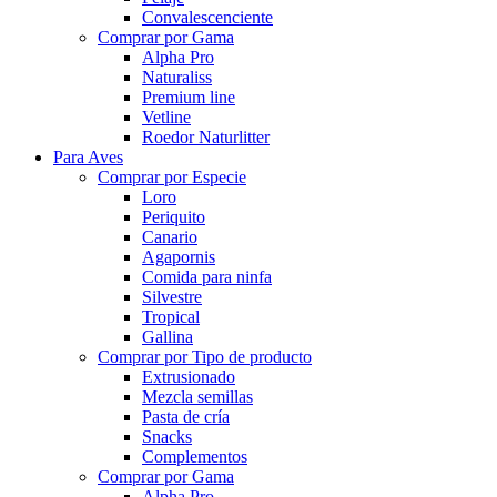
Convalescenciente
Comprar por Gama
Alpha Pro
Naturaliss
Premium line
Vetline
Roedor Naturlitter
Para Aves
Comprar por Especie
Loro
Periquito
Canario
Agapornis
Comida para ninfa
Silvestre
Tropical
Gallina
Comprar por Tipo de producto
Extrusionado
Mezcla semillas
Pasta de cría
Snacks
Complementos
Comprar por Gama
Alpha Pro