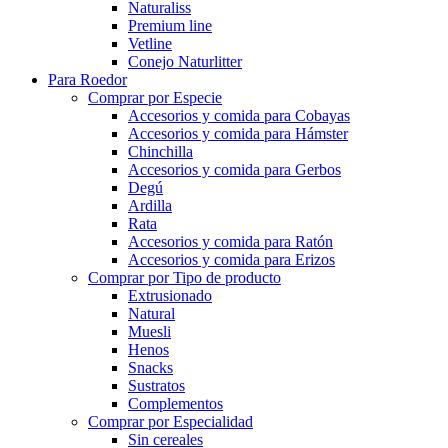
Naturaliss
Premium line
Vetline
Conejo Naturlitter
Para Roedor
Comprar por Especie
Accesorios y comida para Cobayas
Accesorios y comida para Hámster
Chinchilla
Accesorios y comida para Gerbos
Degú
Ardilla
Rata
Accesorios y comida para Ratón
Accesorios y comida para Erizos
Comprar por Tipo de producto
Extrusionado
Natural
Muesli
Henos
Snacks
Sustratos
Complementos
Comprar por Especialidad
Sin cereales