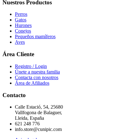
Nuestros Productos
Perros
Gatos
Hurones
Conejos
Pequeños mamíferos
Aves
Área Cliente
Registro / Login
Únete a nuestra familia
Contacta con nosotros
Área de Afiliados
Contacto
Calle Estació, 54, 25680
Vallfogona de Balaguer,
Lleida, España
621 248 776
info.store@cunipic.com