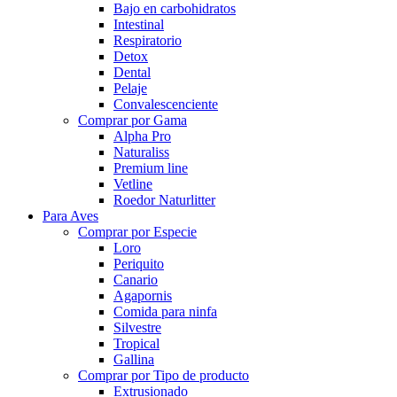
Bajo en carbohidratos
Intestinal
Respiratorio
Detox
Dental
Pelaje
Convalescenciente
Comprar por Gama
Alpha Pro
Naturaliss
Premium line
Vetline
Roedor Naturlitter
Para Aves
Comprar por Especie
Loro
Periquito
Canario
Agapornis
Comida para ninfa
Silvestre
Tropical
Gallina
Comprar por Tipo de producto
Extrusionado