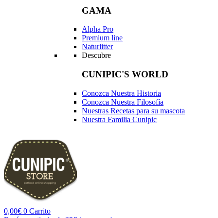
GAMA
Alpha Pro
Premium line
Naturlitter
Descubre
CUNIPIC'S WORLD
Conozca Nuestra Historia
Conozca Nuestra Filosofía
Nuestras Recetas para su mascota
Nuestra Familia Cunipic
0,00
€
0
Carrito