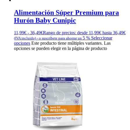
Alimentación Súper Premium para
Hurón Baby Cunipic
11,99
€
-
36,49
€
Rango de precios: desde 11,99€ hasta 36,49€
5 %
Seleccionar
(IVA incluido)
-
o suscríbete para ahorrar un
opciones
Este producto tiene múltiples variantes. Las
opciones se pueden elegir en la página de producto