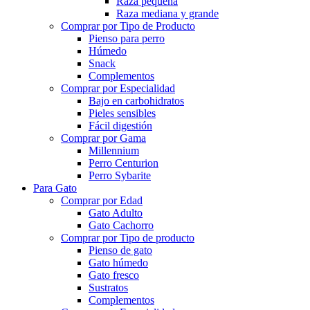
Raza pequeña
Raza mediana y grande
Comprar por Tipo de Producto
Pienso para perro
Húmedo
Snack
Complementos
Comprar por Especialidad
Bajo en carbohidratos
Pieles sensibles
Fácil digestión
Comprar por Gama
Millennium
Perro Centurion
Perro Sybarite
Para Gato
Comprar por Edad
Gato Adulto
Gato Cachorro
Comprar por Tipo de producto
Pienso de gato
Gato húmedo
Gato fresco
Sustratos
Complementos