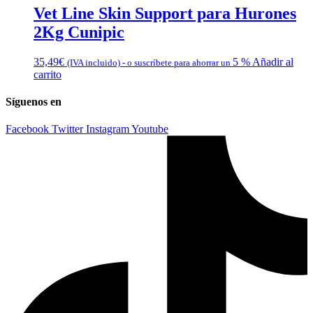
Vet Line Skin Support para Hurones
2Kg Cunipic
35,49
€
5 %
Añadir al
(IVA incluido)
-
o suscríbete para ahorrar un
carrito
Síguenos en
Facebook
Twitter
Instagram
Youtube