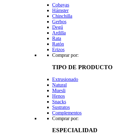
Cobayas
Hámster
Chinchilla
Gerbos
Degú
Ardilla
Rata
Ratón
Erizos
Comprar por:
TIPO DE PRODUCTO
Extrusionado
Natural
Muesli
Henos
Snacks
Sustratos
Complementos
Comprar por:
ESPECIALIDAD