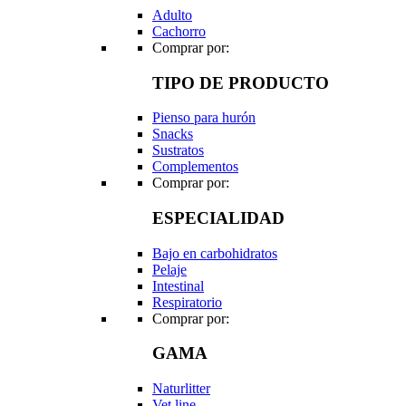
Adulto
Cachorro
Comprar por:
TIPO DE PRODUCTO
Pienso para hurón
Snacks
Sustratos
Complementos
Comprar por:
ESPECIALIDAD
Bajo en carbohidratos
Pelaje
Intestinal
Respiratorio
Comprar por:
GAMA
Naturlitter
Vet line