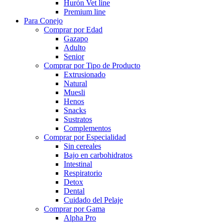
Hurón Vet line
Premium line
Para Conejo
Comprar por Edad
Gazapo
Adulto
Senior
Comprar por Tipo de Producto
Extrusionado
Natural
Muesli
Henos
Snacks
Sustratos
Complementos
Comprar por Especialidad
Sin cereales
Bajo en carbohidratos
Intestinal
Respiratorio
Detox
Dental
Cuidado del Pelaje
Comprar por Gama
Alpha Pro