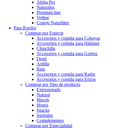
Alpha Pro
Naturaliss
Premium line
Vetline
Conejo Naturlitter
Para Roedor
Comprar por Especie
Accesorios y comida para Cobayas
Accesorios y comida para Hámster
Chinchilla
Accesorios y comida para Gerbos
Degú
Ardilla
Rata
Accesorios y comida para Ratón
Accesorios y comida para Erizos
Comprar por Tipo de producto
Extrusionado
Natural
Muesli
Henos
Snacks
Sustratos
Complementos
Comprar por Especialidad