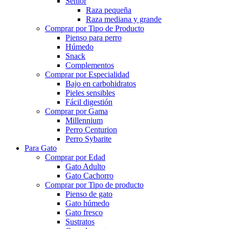
Senior
Raza pequeña
Raza mediana y grande
Comprar por Tipo de Producto
Pienso para perro
Húmedo
Snack
Complementos
Comprar por Especialidad
Bajo en carbohidratos
Pieles sensibles
Fácil digestión
Comprar por Gama
Millennium
Perro Centurion
Perro Sybarite
Para Gato
Comprar por Edad
Gato Adulto
Gato Cachorro
Comprar por Tipo de producto
Pienso de gato
Gato húmedo
Gato fresco
Sustratos