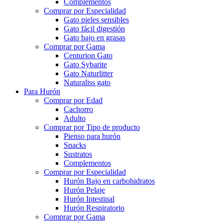
Complementos
Comprar por Especialidad
Gato pieles sensibles
Gato fácil digestión
Gato bajo en grasas
Comprar por Gama
Centurion Gato
Gato Sybarite
Gato Naturlitter
Naturaliss gato
Para Hurón
Comprar por Edad
Cachorro
Adulto
Comprar por Tipo de producto
Pienso para hurón
Snacks
Sustratos
Complementos
Comprar por Especialidad
Hurón Bajo en carbohidratos
Hurón Pelaje
Hurón Intestinal
Hurón Respiratorio
Comprar por Gama