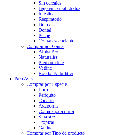
Sin cereales
Bajo en carbohidratos
Intestinal
Respiratorio
Detox
Dental
Pelaje
Convalescenciente
Comprar por Gama
Alpha Pro
Naturaliss
Premium line
Vetline
Roedor Naturlitter
Para Aves
Comprar por Especie
Loro
Periquito
Canario
Agapornis
Comida para ninfa
Silvestre
Tropical
Gallina
Comprar por Tipo de producto