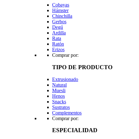
Cobayas
Hámster
Chinchilla
Gerbos
Degú
Ardilla
Rata
Ratón
Erizos
Comprar por:
TIPO DE PRODUCTO
Extrusionado
Natural
Muesli
Henos
Snacks
Sustratos
Complementos
Comprar por:
ESPECIALIDAD