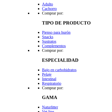
Adulto
Cachorro
Comprar por:
TIPO DE PRODUCTO
Pienso para hurón
Snacks
Sustratos
Complementos
Comprar por:
ESPECIALIDAD
Bajo en carbohidratos
Pelaje
Intestinal
Respiratorio
Comprar por:
GAMA
Naturlitter
Vet line