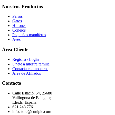
Nuestros Productos
Perros
Gatos
Hurones
Conejos
Pequeños mamíferos
Aves
Área Cliente
Registro / Login
Únete a nuestra familia
Contacta con nosotros
Área de Afiliados
Contacto
Calle Estació, 54, 25680
Vallfogona de Balaguer,
Lleida, España
621 248 776
info.store@cunipic.com