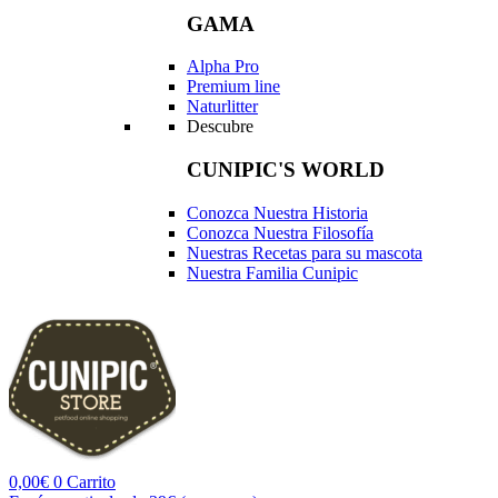
GAMA
Alpha Pro
Premium line
Naturlitter
Descubre
CUNIPIC'S WORLD
Conozca Nuestra Historia
Conozca Nuestra Filosofía
Nuestras Recetas para su mascota
Nuestra Familia Cunipic
0,00
€
0
Carrito