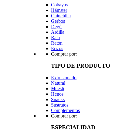
Cobayas
Hámster
Chinchilla
Gerbos
Degú
Ardilla
Rata
Ratón
Erizos
Comprar por:
TIPO DE PRODUCTO
Extrusionado
Natural
Muesli
Henos
Snacks
Sustratos
Complementos
Comprar por:
ESPECIALIDAD