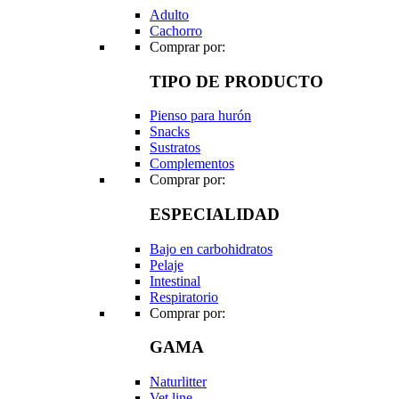
Adulto
Cachorro
Comprar por:
TIPO DE PRODUCTO
Pienso para hurón
Snacks
Sustratos
Complementos
Comprar por:
ESPECIALIDAD
Bajo en carbohidratos
Pelaje
Intestinal
Respiratorio
Comprar por:
GAMA
Naturlitter
Vet line