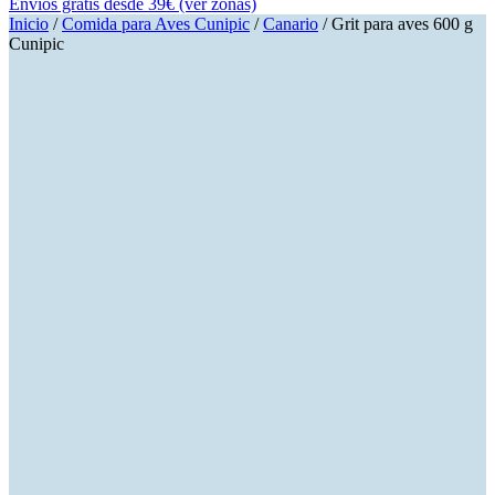
Envíos gratis desde 39€ (ver zonas)
Inicio
/
Comida para Aves Cunipic
/
Canario
/ Grit para aves 600 g
Cunipic