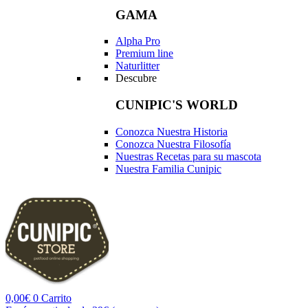
GAMA
Alpha Pro
Premium line
Naturlitter
Descubre
CUNIPIC'S WORLD
Conozca Nuestra Historia
Conozca Nuestra Filosofía
Nuestras Recetas para su mascota
Nuestra Familia Cunipic
0,00
€
0
Carrito