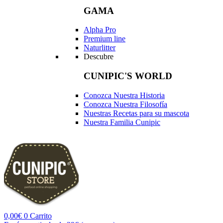
GAMA
Alpha Pro
Premium line
Naturlitter
Descubre
CUNIPIC'S WORLD
Conozca Nuestra Historia
Conozca Nuestra Filosofía
Nuestras Recetas para su mascota
Nuestra Familia Cunipic
0,00
€
0
Carrito