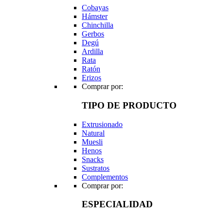
Cobayas
Hámster
Chinchilla
Gerbos
Degú
Ardilla
Rata
Ratón
Erizos
Comprar por:
TIPO DE PRODUCTO
Extrusionado
Natural
Muesli
Henos
Snacks
Sustratos
Complementos
Comprar por:
ESPECIALIDAD