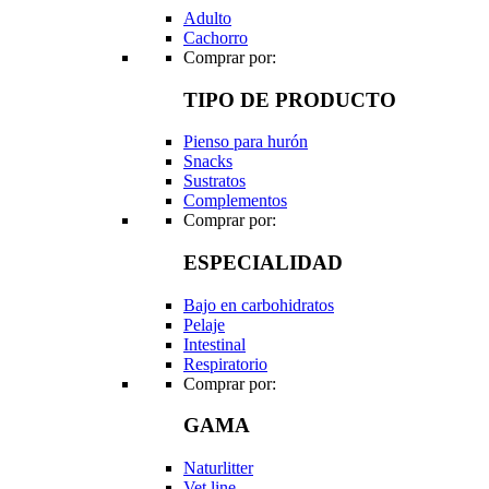
Adulto
Cachorro
Comprar por:
TIPO DE PRODUCTO
Pienso para hurón
Snacks
Sustratos
Complementos
Comprar por:
ESPECIALIDAD
Bajo en carbohidratos
Pelaje
Intestinal
Respiratorio
Comprar por:
GAMA
Naturlitter
Vet line