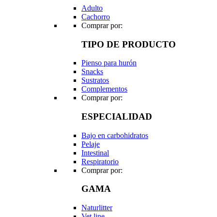
Adulto
Cachorro
Comprar por:
TIPO DE PRODUCTO
Pienso para hurón
Snacks
Sustratos
Complementos
Comprar por:
ESPECIALIDAD
Bajo en carbohidratos
Pelaje
Intestinal
Respiratorio
Comprar por:
GAMA
Naturlitter
Vet line