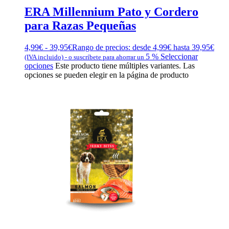
ERA Millennium Pato y Cordero
para Razas Pequeñas
4,99
€
-
39,95
€
Rango de precios: desde 4,99€ hasta 39,95€
5 %
Seleccionar
(IVA incluido)
-
o suscríbete para ahorrar un
opciones
Este producto tiene múltiples variantes. Las
opciones se pueden elegir en la página de producto