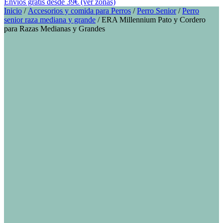
Envíos gratis desde 39€ (ver zonas)
Inicio
/
Accesorios y comida para Perros
/
Perro Senior
/
Perro
senior raza mediana y grande
/ ERA Millennium Pato y Cordero
para Razas Medianas y Grandes