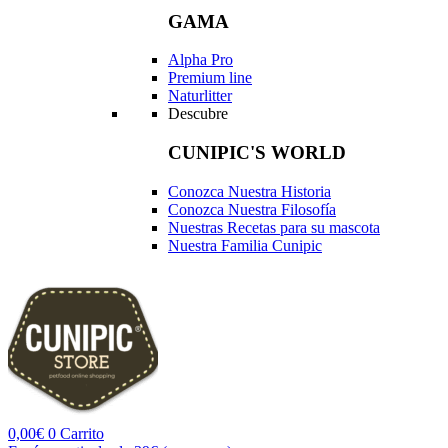
GAMA
Alpha Pro
Premium line
Naturlitter
Descubre
CUNIPIC'S WORLD
Conozca Nuestra Historia
Conozca Nuestra Filosofía
Nuestras Recetas para su mascota
Nuestra Familia Cunipic
0,00
€
0
Carrito