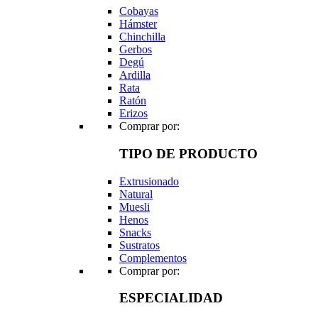
Cobayas
Hámster
Chinchilla
Gerbos
Degú
Ardilla
Rata
Ratón
Erizos
Comprar por:
TIPO DE PRODUCTO
Extrusionado
Natural
Muesli
Henos
Snacks
Sustratos
Complementos
Comprar por:
ESPECIALIDAD