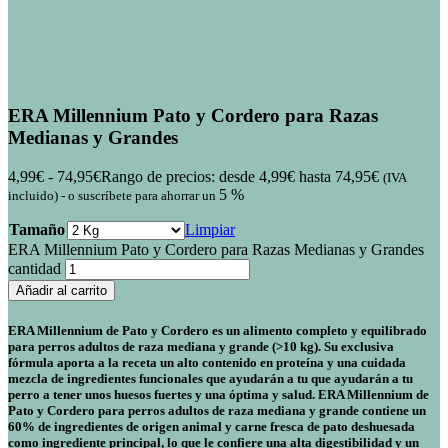
ERA Millennium Pato y Cordero para Razas
Medianas y Grandes
4,99
€
-
74,95
€
Rango de precios: desde 4,99€ hasta 74,95€
(IVA
5 %
incluido)
-
o suscríbete para ahorrar un
Tamaño
Limpiar
ERA Millennium Pato y Cordero para Razas Medianas y Grandes
cantidad
Añadir al carrito
ERA Millennium de Pato y Cordero es un alimento completo y equilibrado
para
perros adultos de raza mediana y grande
(>10 kg). Su exclusiva
fórmula aporta a la receta
un alto contenido en proteína
y una cuidada
mezcla
de ingredientes funcionales
que ayudarán a tu que ayudarán a tu
perro a tener unos huesos fuertes y una óptima y salud. ERA Millennium de
Pato y Cordero para perros adultos de raza mediana y grande contiene
un
60% de ingredientes de origen animal
y
carne fresca de pato deshuesada
como ingrediente principal
, lo que le confiere una
alta digestibilidad y un