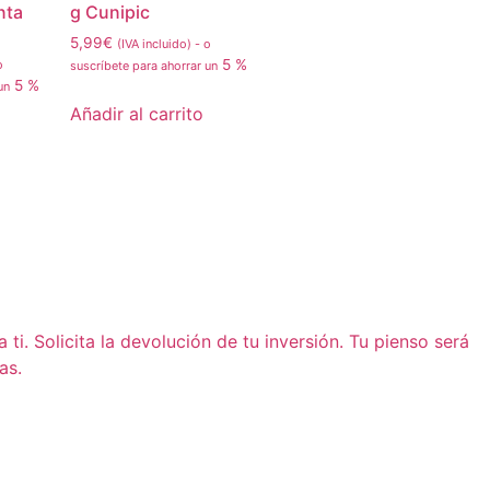
nta
g Cunipic
5,99
€
(IVA incluido)
-
o
5 %
o
suscríbete para ahorrar un
5 %
 un
Añadir al carrito
i. Solicita la devolución de tu inversión. Tu pienso será
as.