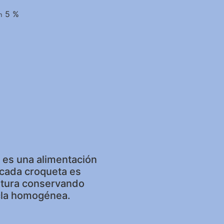
5 %
un
 es una alimentación
 cada croqueta es
atura conservando
cla homogénea.