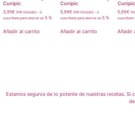
Cunipic
Cunipic
Cunipi
3,95
€
5,99
€
5,99
€
(IVA incluido)
-
o
(IVA incluido)
-
o
(IV
5 %
5 %
suscríbete para ahorrar un
suscríbete para ahorrar un
suscríbete
Añadir al carrito
Añadir al carrito
Añadir a
Estamos seguros de lo potente de nuestras recetas. Si cu
de