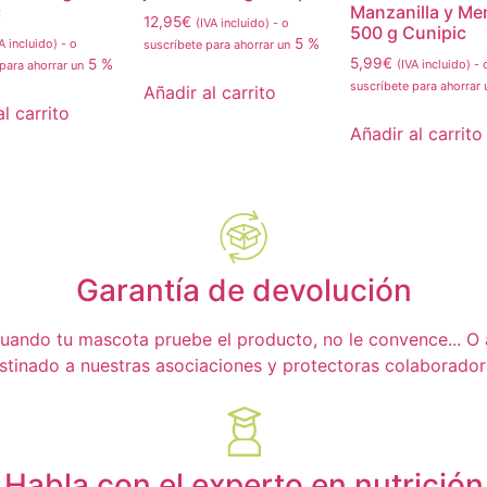
c
Manzanilla y Me
12,95
€
(IVA incluido)
-
o
500 g Cunipic
5 %
A incluido)
-
o
suscríbete para ahorrar un
5,99
€
5 %
(IVA incluido)
-
 para ahorrar un
suscríbete para ahorrar
Añadir al carrito
l carrito
Añadir al carrito
Garantía de devolución
ando tu mascota pruebe el producto, no le convence... O a t
stinado a nuestras asociaciones y protectoras colaborador
Habla con el experto en nutrición