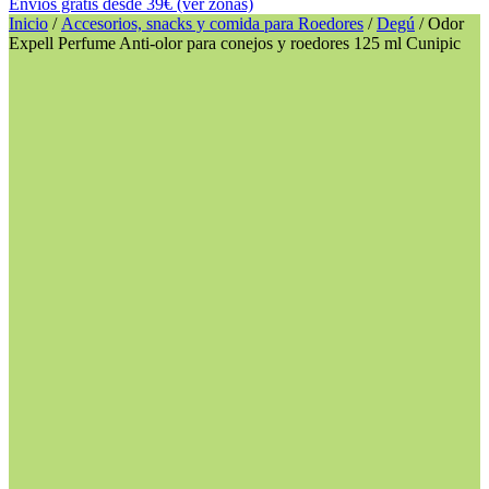
Envíos gratis desde 39€ (ver zonas)
Inicio
/
Accesorios, snacks y comida para Roedores
/
Degú
/ Odor
Expell Perfume Anti-olor para conejos y roedores 125 ml Cunipic