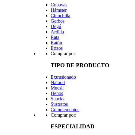
Cobayas
Hámster
Chinchilla
Gerbos
Degú
Ardilla
Rata
Ratón
Erizos
Comprar por:
TIPO DE PRODUCTO
Extrusionado
Natural
Muesli
Henos
Snacks
Sustratos
Complementos
Comprar por:
ESPECIALIDAD