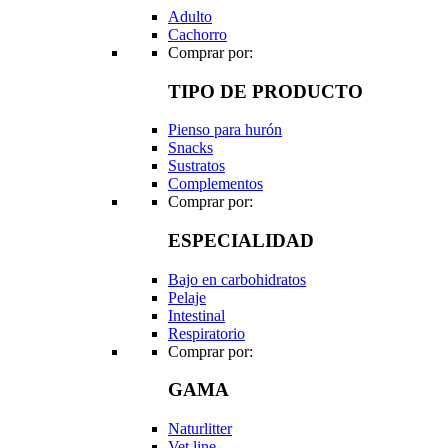
Adulto
Cachorro
Comprar por:
TIPO DE PRODUCTO
Pienso para hurón
Snacks
Sustratos
Complementos
Comprar por:
ESPECIALIDAD
Bajo en carbohidratos
Pelaje
Intestinal
Respiratorio
Comprar por:
GAMA
Naturlitter
Vet line