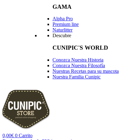
GAMA
Alpha Pro
Premium line
Naturlitter
Descubre
CUNIPIC'S WORLD
Conozca Nuestra Historia
Conozca Nuestra Filosofía
Nuestras Recetas para su mascota
Nuestra Familia Cunipic
0,00
€
0
Carrito