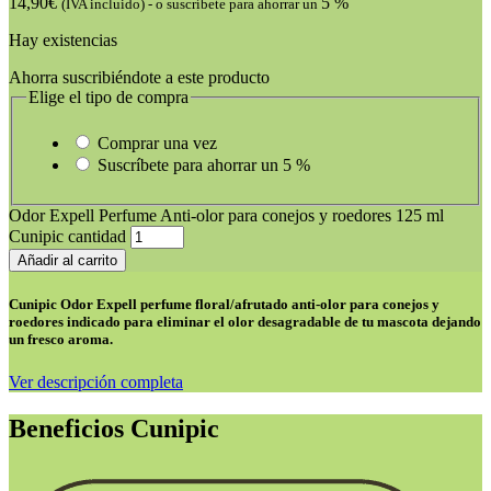
14,90
€
5 %
(IVA incluido)
-
o suscríbete para ahorrar un
Hay existencias
Ahorra suscribiéndote a este producto
Elige el tipo de compra
Comprar una vez
Suscríbete para ahorrar un
5 %
Odor Expell Perfume Anti-olor para conejos y roedores 125 ml
Cunipic cantidad
Añadir al carrito
Cunipic Odor Expell perfume floral/afrutado anti-olor para c
onejos y
roedores indicado para eliminar el olor desagradable de tu mascota dejando
un fresco aroma.
Ver descripción completa
Beneficios Cunipic