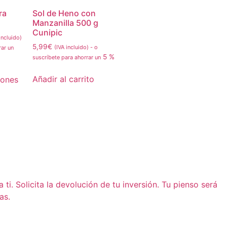
ra
Sol de Heno con
Manzanilla 500 g
Cunipic
incluido)
5,99
€
(IVA incluido)
-
o
rar un
5 %
suscríbete para ahorrar un
Añadir al carrito
iones
i. Solicita la devolución de tu inversión. Tu pienso será
as.