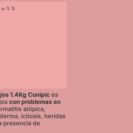
5 %
r un
jos 1.4Kg Cunipic
es
jos
con problemas en
rmatitis atópica,
derma, ictiosis, heridas
la presencia de