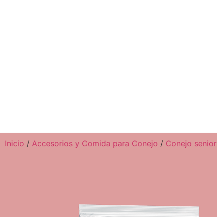
Inicio
/
Accesorios y Comida para Conejo
/
Conejo senior