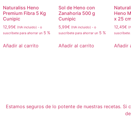
Naturaliss Heno
Sol de Heno con
Natural
Premium Fibra 5 Kg
Zanahoria 500 g
Heno M
Cunipic
Cunipic
x 25 cm
12,95
€
5,99
€
12,45
€
(IVA incluido)
-
o
(IVA incluido)
-
o
(I
5 %
5 %
suscríbete para ahorrar un
suscríbete para ahorrar un
suscríbete
Añadir al carrito
Añadir al carrito
Añadir a
Estamos seguros de lo potente de nuestras recetas. Si cu
de