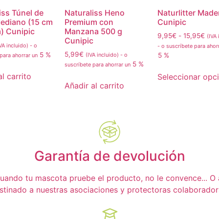
iss Túnel de
Naturaliss Heno
Naturlitter Made
ediano (15 cm
Premium con
Cunipic
) Cunipic
Manzana 500 g
9,95
€
-
15,95
€
(IVA 
Cunipic
VA incluido)
-
o
-
o suscríbete para ahor
5,99
€
5 %
(IVA incluido)
-
o
5 %
 para ahorrar un
5 %
suscríbete para ahorrar un
l carrito
Seleccionar opc
Añadir al carrito
Garantía de devolución
ando tu mascota pruebe el producto, no le convence... O a t
stinado a nuestras asociaciones y protectoras colaborador