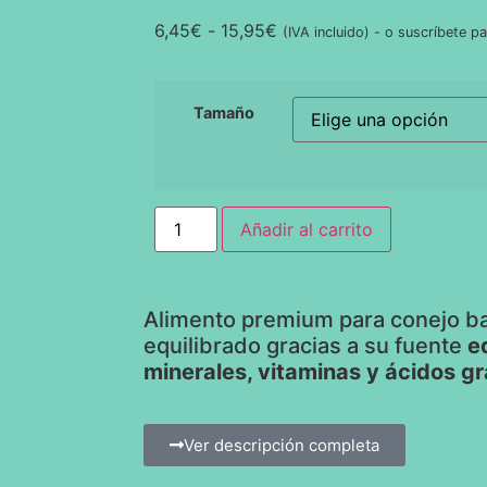
6,45
€
-
15,95
€
(IVA incluido)
-
o suscríbete pa
Tamaño
Añadir al carrito
Alimento premium para conejo b
equilibrado gracias a su fuente
e
minerales, vitaminas y ácidos g
Ver descripción completa