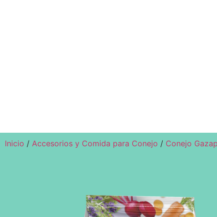
Inicio
/
Accesorios y Comida para Conejo
/
Conejo Gaza