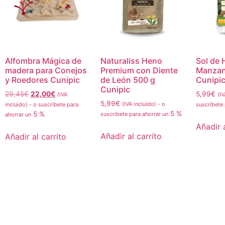
Alfombra Mágica de
Naturaliss Heno
Sol de
madera para Conejos
Premium con Diente
Manzani
y Roedores Cunipic
de León 500 g
Cunipi
Cunipic
29,45
€
22,00
€
5,99
€
(IVA
(IV
5,99
€
(IVA incluido)
-
o
incluido)
-
o suscríbete para
suscríbete
5 %
5 %
suscríbete para ahorrar un
ahorrar un
Añadir a
Añadir al carrito
Añadir al carrito