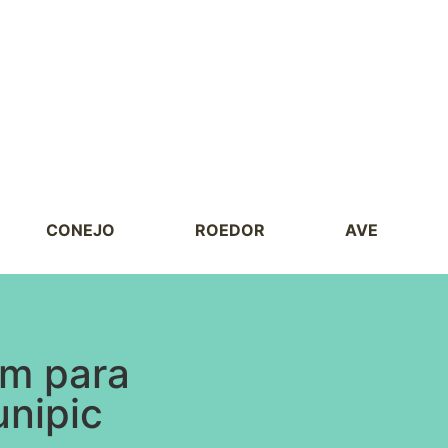
CONEJO
ROEDOR
AVE
um para
nipic