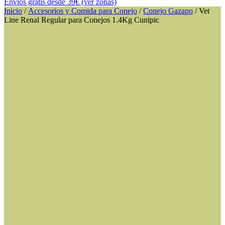
Envíos gratis desde 39€ (ver zonas)
Inicio
/
Accesorios y Comida para Conejo
/
Conejo Gazapo
/ Vet
Line Renal Regular para Conejos 1.4Kg Cunipic