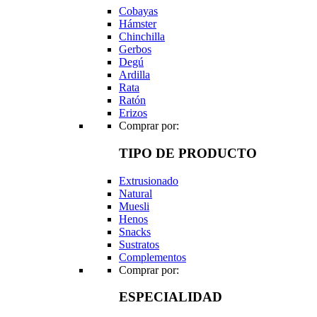
Cobayas
Hámster
Chinchilla
Gerbos
Degú
Ardilla
Rata
Ratón
Erizos
Comprar por:
TIPO DE PRODUCTO
Extrusionado
Natural
Muesli
Henos
Snacks
Sustratos
Complementos
Comprar por:
ESPECIALIDAD