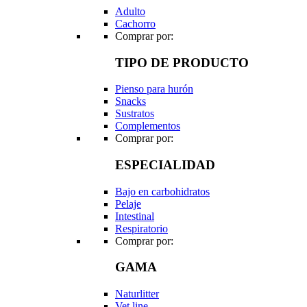
Adulto
Cachorro
Comprar por:
TIPO DE PRODUCTO
Pienso para hurón
Snacks
Sustratos
Complementos
Comprar por:
ESPECIALIDAD
Bajo en carbohidratos
Pelaje
Intestinal
Respiratorio
Comprar por:
GAMA
Naturlitter
Vet line