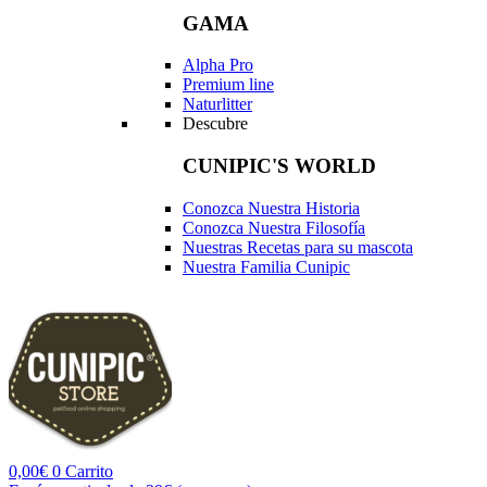
GAMA
Alpha Pro
Premium line
Naturlitter
Descubre
CUNIPIC'S WORLD
Conozca Nuestra Historia
Conozca Nuestra Filosofía
Nuestras Recetas para su mascota
Nuestra Familia Cunipic
0,00
€
0
Carrito