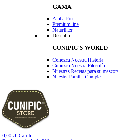
GAMA
Alpha Pro
Premium line
Naturlitter
Descubre
CUNIPIC'S WORLD
Conozca Nuestra Historia
Conozca Nuestra Filosofía
Nuestras Recetas para su mascota
Nuestra Familia Cunipic
0,00
€
0
Carrito