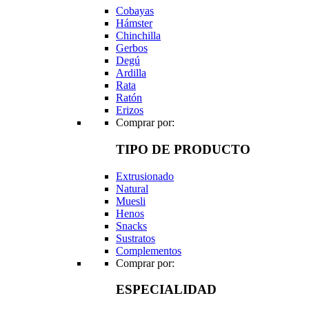
Cobayas
Hámster
Chinchilla
Gerbos
Degú
Ardilla
Rata
Ratón
Erizos
Comprar por:
TIPO DE PRODUCTO
Extrusionado
Natural
Muesli
Henos
Snacks
Sustratos
Complementos
Comprar por:
ESPECIALIDAD