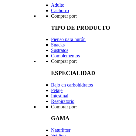
Adulto
Cachorro
Comprar por:
TIPO DE PRODUCTO
Pienso para hurón
Snacks
Sustratos
Complementos
Comprar por:
ESPECIALIDAD
Bajo en carbohidratos
Pelaje
Intestinal
Respiratorio
Comprar por:
GAMA
Naturlitter
Vet line