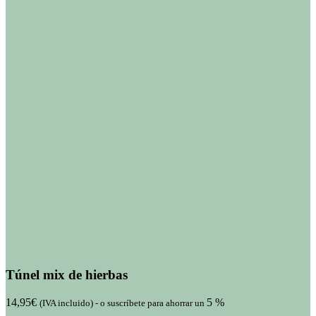
Túnel mix de hierbas
14,95
€
5 %
(IVA incluido)
-
o suscríbete para ahorrar un