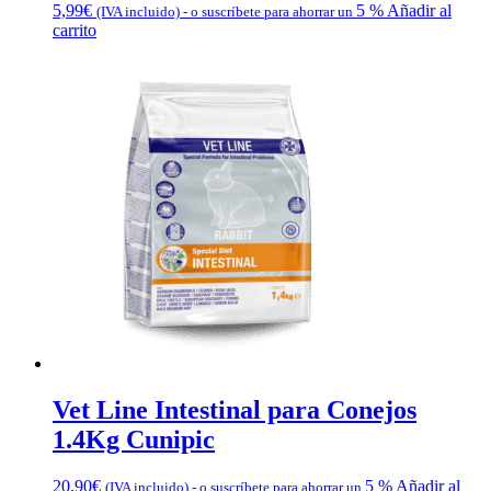
5,99
€
5 %
Añadir al
(IVA incluido)
-
o suscríbete para ahorrar un
carrito
Vet Line Intestinal para Conejos
1.4Kg Cunipic
20,90
€
5 %
Añadir al
(IVA incluido)
-
o suscríbete para ahorrar un