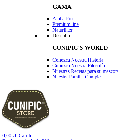
GAMA
Alpha Pro
Premium line
Naturlitter
Descubre
CUNIPIC'S WORLD
Conozca Nuestra Historia
Conozca Nuestra Filosofía
Nuestras Recetas para su mascota
Nuestra Familia Cunipic
0,00
€
0
Carrito