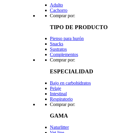
Adulto
Cachorro
Comprar por:
TIPO DE PRODUCTO
Pienso para hurón
Snacks
Sustratos
Complementos
Comprar por:
ESPECIALIDAD
Bajo en carbohidratos
Pelaje
Intestinal
Respiratorio
Comprar por:
GAMA
Naturlitter
Vet line