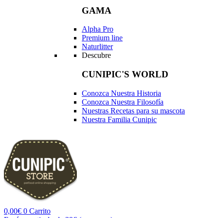
GAMA
Alpha Pro
Premium line
Naturlitter
Descubre
CUNIPIC'S WORLD
Conozca Nuestra Historia
Conozca Nuestra Filosofía
Nuestras Recetas para su mascota
Nuestra Familia Cunipic
0,00
€
0
Carrito