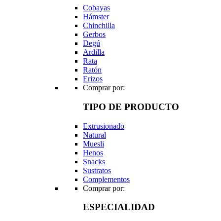
Cobayas
Hámster
Chinchilla
Gerbos
Degú
Ardilla
Rata
Ratón
Erizos
Comprar por:
TIPO DE PRODUCTO
Extrusionado
Natural
Muesli
Henos
Snacks
Sustratos
Complementos
Comprar por:
ESPECIALIDAD