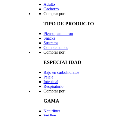
Adulto
Cachorro
Comprar por:
TIPO DE PRODUCTO
Pienso para hurón
Snacks
Sustratos
Complementos
Comprar por:
ESPECIALIDAD
Bajo en carbohidratos
Pelaje
Intestinal
Respiratorio
Comprar por:
GAMA
Naturlitter
Vet line