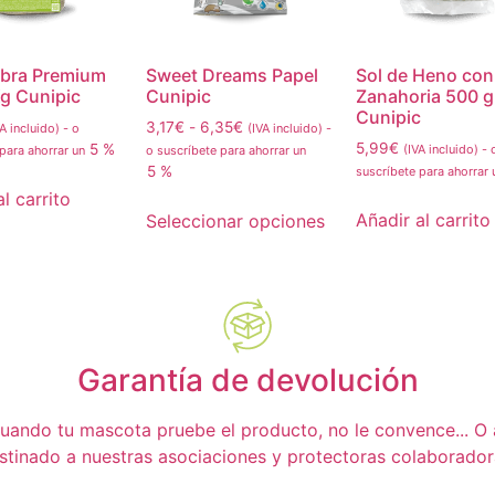
ibra Premium
Sweet Dreams Papel
Sol de Heno con
Kg Cunipic
Cunipic
Zanahoria 500 g
Cunipic
3,17
€
-
6,35
€
VA incluido)
-
o
(IVA incluido)
-
5,99
€
5 %
(IVA incluido)
-
 para ahorrar un
o suscríbete para ahorrar un
5 %
suscríbete para ahorrar
l carrito
Añadir al carrito
Seleccionar opciones
Garantía de devolución
ando tu mascota pruebe el producto, no le convence... O a t
stinado a nuestras asociaciones y protectoras colaborador