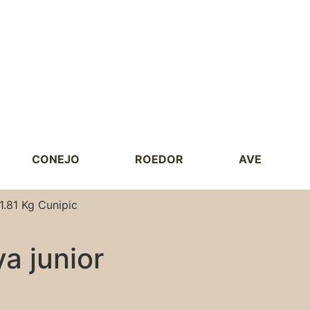
CONEJO
ROEDOR
AVE
1.81 Kg Cunipic
a junior