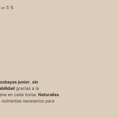
5 %
r un
 cobayas junior
,
sin
abilidad
gracias a la
iene en cada bolsa.
Naturaliss
 nutrientes necesarios para