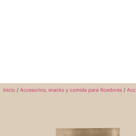
Inicio
/
Accesorios, snacks y comida para Roedores
/
Acc