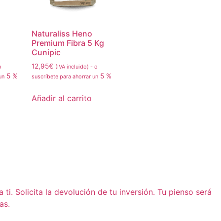
Naturaliss Heno
Premium Fibra 5 Kg
Cunipic
12,95
€
o
(IVA incluido)
-
o
5 %
5 %
 un
suscríbete para ahorrar un
Añadir al carrito
i. Solicita la devolución de tu inversión. Tu pienso será
as.