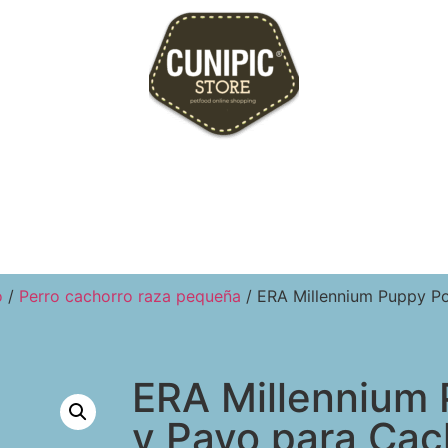
o
/
Perro cachorro raza pequeña
/ ERA Millennium Puppy Po
ERA Millennium 
y Pavo para Cac