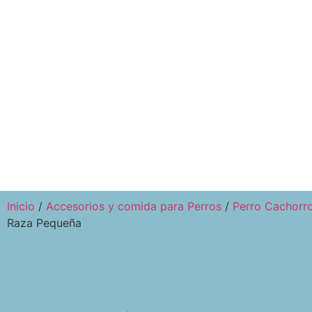
Inicio
/
Accesorios y comida para Perros
/
Perro Cachorr
Raza Pequeña