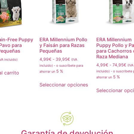
ain-Free Puppy
ERA Millennium Pollo
ERA Millennium
 Pavo para
y Faisán para Razas
Puppy Pollo y P
Pequeñas
Pequeñas
para Cachorros 
Raza Mediana
4,99
€
-
39,95
€
IVA incluido)
(IVA
4,99
€
-
74,95
€
(IVA
incluido)
-
o suscríbete para
5 %
incluido)
-
o suscríbete 
ahorrar un
l carrito
5 %
ahorrar un
Seleccionar opciones
Seleccionar opc
Garantía de devolución