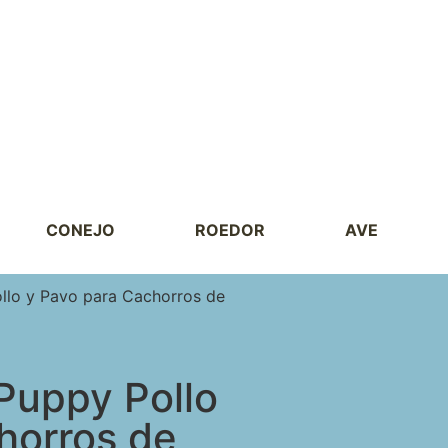
CONEJO
ROEDOR
AVE
llo y Pavo para Cachorros de
Puppy Pollo
horros de