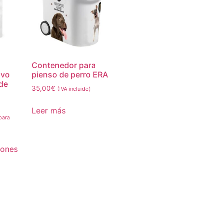
Contenedor para
avo
pienso de perro ERA
de
35,00
€
(IVA incluido)
Leer más
para
iones