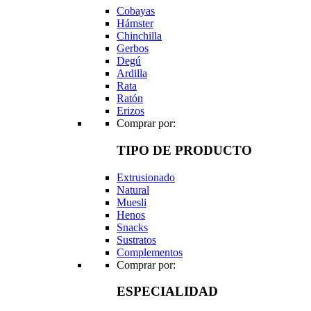
Cobayas
Hámster
Chinchilla
Gerbos
Degú
Ardilla
Rata
Ratón
Erizos
Comprar por:
TIPO DE PRODUCTO
Extrusionado
Natural
Muesli
Henos
Snacks
Sustratos
Complementos
Comprar por:
ESPECIALIDAD