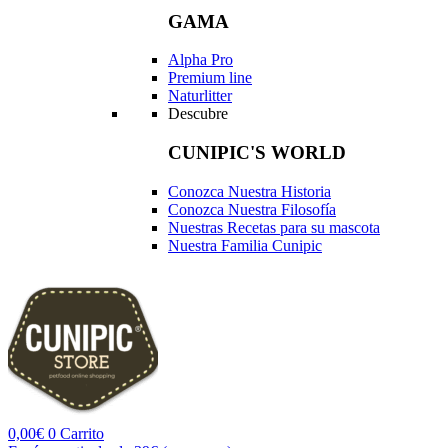
GAMA
Alpha Pro
Premium line
Naturlitter
Descubre
CUNIPIC'S WORLD
Conozca Nuestra Historia
Conozca Nuestra Filosofía
Nuestras Recetas para su mascota
Nuestra Familia Cunipic
0,00
€
0
Carrito