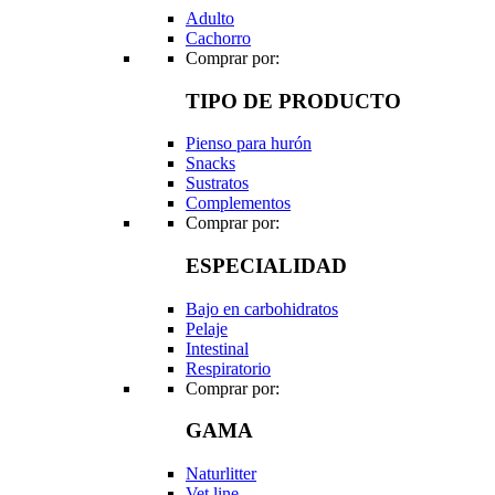
Adulto
Cachorro
Comprar por:
TIPO DE PRODUCTO
Pienso para hurón
Snacks
Sustratos
Complementos
Comprar por:
ESPECIALIDAD
Bajo en carbohidratos
Pelaje
Intestinal
Respiratorio
Comprar por:
GAMA
Naturlitter
Vet line