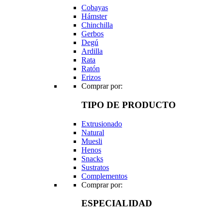
Cobayas
Hámster
Chinchilla
Gerbos
Degú
Ardilla
Rata
Ratón
Erizos
Comprar por:
TIPO DE PRODUCTO
Extrusionado
Natural
Muesli
Henos
Snacks
Sustratos
Complementos
Comprar por:
ESPECIALIDAD