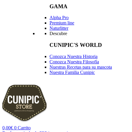
GAMA
Alpha Pro
Premium line
Naturlitter
Descubre
CUNIPIC'S WORLD
Conozca Nuestra Historia
Conozca Nuestra Filosofía
Nuestras Recetas para su mascota
Nuestra Familia Cunipic
0,00
€
0
Carrito