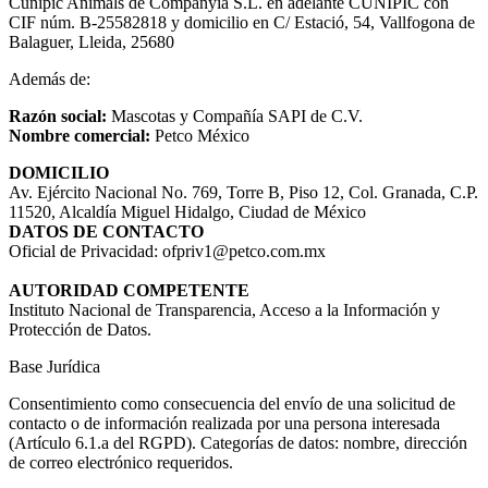
Cunipic Animals de Companyia S.L. en adelante CUNIPIC con
CIF núm. B-25582818 y domicilio en C/ Estació, 54, Vallfogona de
Balaguer, Lleida, 25680
Además de:
Razón social:
Mascotas y Compañía SAPI de C.V.
Nombre comercial:
Petco México
DOMICILIO
Av. Ejército Nacional No. 769, Torre B, Piso 12, Col. Granada, C.P.
11520, Alcaldía Miguel Hidalgo, Ciudad de México
DATOS DE CONTACTO
Oficial de Privacidad: ofpriv1@petco.com.mx
AUTORIDAD COMPETENTE
Instituto Nacional de Transparencia, Acceso a la Información y
Protección de Datos.
Base Jurídica
Consentimiento como consecuencia del envío de una solicitud de
contacto o de información realizada por una persona interesada
(Artículo 6.1.a del RGPD). Categorías de datos: nombre, dirección
de correo electrónico requeridos.