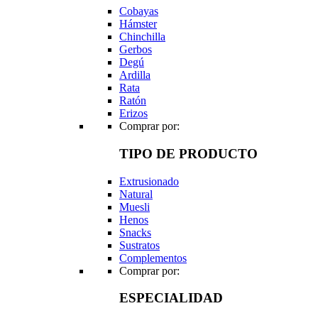
Cobayas
Hámster
Chinchilla
Gerbos
Degú
Ardilla
Rata
Ratón
Erizos
Comprar por:
TIPO DE PRODUCTO
Extrusionado
Natural
Muesli
Henos
Snacks
Sustratos
Complementos
Comprar por:
ESPECIALIDAD