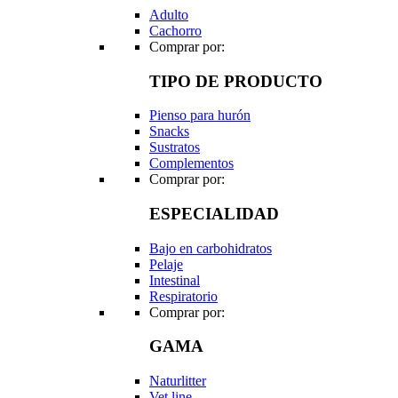
Adulto
Cachorro
Comprar por:
TIPO DE PRODUCTO
Pienso para hurón
Snacks
Sustratos
Complementos
Comprar por:
ESPECIALIDAD
Bajo en carbohidratos
Pelaje
Intestinal
Respiratorio
Comprar por:
GAMA
Naturlitter
Vet line