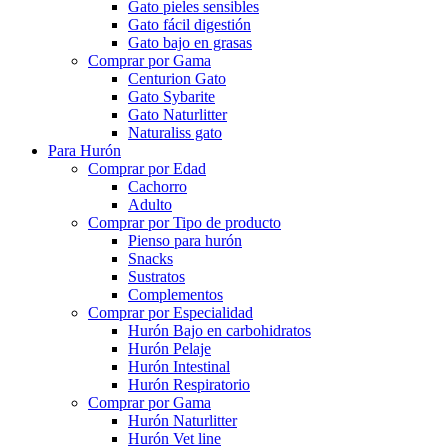
Gato pieles sensibles
Gato fácil digestión
Gato bajo en grasas
Comprar por Gama
Centurion Gato
Gato Sybarite
Gato Naturlitter
Naturaliss gato
Para Hurón
Comprar por Edad
Cachorro
Adulto
Comprar por Tipo de producto
Pienso para hurón
Snacks
Sustratos
Complementos
Comprar por Especialidad
Hurón Bajo en carbohidratos
Hurón Pelaje
Hurón Intestinal
Hurón Respiratorio
Comprar por Gama
Hurón Naturlitter
Hurón Vet line