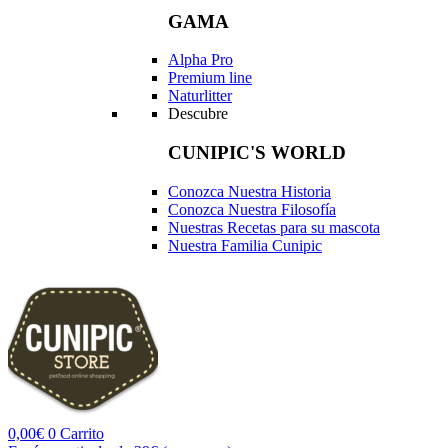
GAMA
Alpha Pro
Premium line
Naturlitter
Descubre
CUNIPIC'S WORLD
Conozca Nuestra Historia
Conozca Nuestra Filosofía
Nuestras Recetas para su mascota
Nuestra Familia Cunipic
0,00
€
0
Carrito