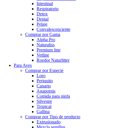
Intestinal
Respiratorio
Detox
Dental
Pelaje
Convalescenciente
Comprar por Gama
Alpha Pro
Naturaliss
Premium line
Vetline
Roedor Naturlitter
Para Aves
Comprar por Especie
Loro
Periquito
Canario
Agapornis
Comida para ninfa
Silvestre
Tropical
Gallina
Comprar por Tipo de producto
Extrusionado
Mezcla semillas