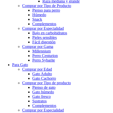
Raza mediana y grande
Comprar por Tipo de Producto
Pienso para perro
Húmedo
Snack
Complementos
Comprar por Especialidad
Bajo en carbohidratos
Pieles sensibles
Fácil digestión
Comprar por Gama
Millennium
Perro Centurion
Perro Sybarite
Para Gato
Comprar por Edad
Gato Adulto
Gato Cachorro
Comprar por Tipo de producto
Pienso de gato
Gato húmedo
Gato fresco
Sustratos
Complementos
Comprar por Especialidad