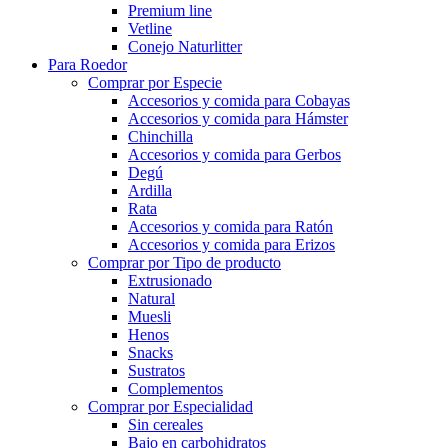
Premium line
Vetline
Conejo Naturlitter
Para Roedor
Comprar por Especie
Accesorios y comida para Cobayas
Accesorios y comida para Hámster
Chinchilla
Accesorios y comida para Gerbos
Degú
Ardilla
Rata
Accesorios y comida para Ratón
Accesorios y comida para Erizos
Comprar por Tipo de producto
Extrusionado
Natural
Muesli
Henos
Snacks
Sustratos
Complementos
Comprar por Especialidad
Sin cereales
Bajo en carbohidratos