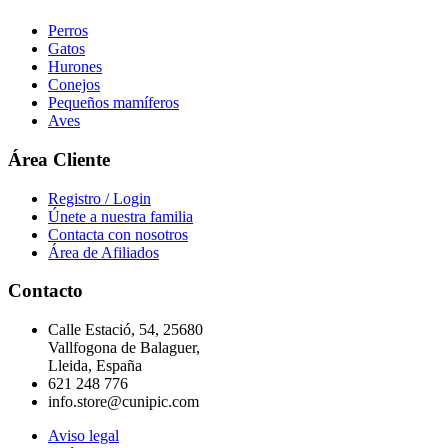
Perros
Gatos
Hurones
Conejos
Pequeños mamíferos
Aves
Área Cliente
Registro / Login
Únete a nuestra familia
Contacta con nosotros
Área de Afiliados
Contacto
Calle Estació, 54, 25680
Vallfogona de Balaguer,
Lleida, España
621 248 776
info.store@cunipic.com
Aviso legal