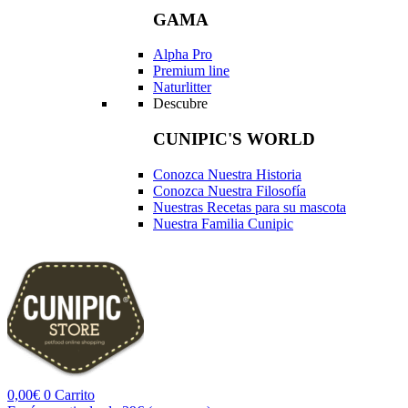
GAMA
Alpha Pro
Premium line
Naturlitter
Descubre
CUNIPIC'S WORLD
Conozca Nuestra Historia
Conozca Nuestra Filosofía
Nuestras Recetas para su mascota
Nuestra Familia Cunipic
0,00
€
0
Carrito