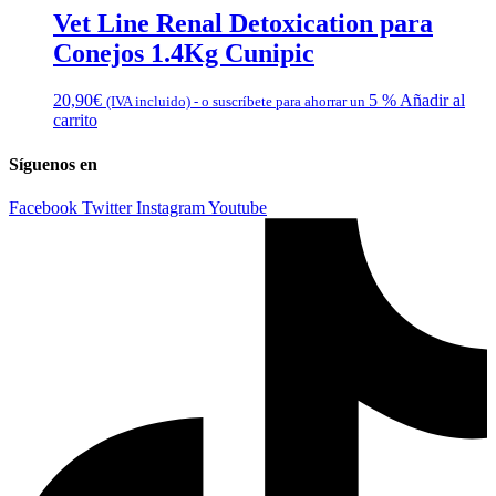
Vet Line Renal Detoxication para
Conejos 1.4Kg Cunipic
20,90
€
5 %
Añadir al
(IVA incluido)
-
o suscríbete para ahorrar un
carrito
Síguenos en
Facebook
Twitter
Instagram
Youtube