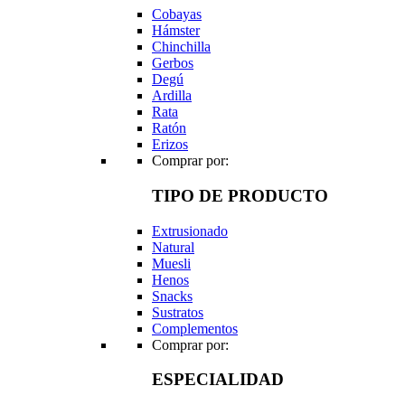
Cobayas
Hámster
Chinchilla
Gerbos
Degú
Ardilla
Rata
Ratón
Erizos
Comprar por:
TIPO DE PRODUCTO
Extrusionado
Natural
Muesli
Henos
Snacks
Sustratos
Complementos
Comprar por:
ESPECIALIDAD