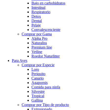
Bajo en carbohidratos
Intestinal
Respiratorio
Detox
Dental
Pelaje
Convalescenciente
Comprar por Gama
Alpha Pro
Naturaliss
Premium line
Vetline
Roedor Naturlitter
Para Aves
Comprar por Especie
Loro
Periquito
Canario
Agapornis
Comida para ninfa
Silvestre
Tropical
Gallina
Comprar por Tipo de producto
Extrusionado