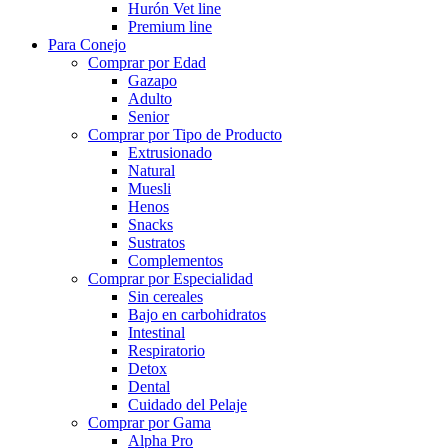
Hurón Vet line
Premium line
Para Conejo
Comprar por Edad
Gazapo
Adulto
Senior
Comprar por Tipo de Producto
Extrusionado
Natural
Muesli
Henos
Snacks
Sustratos
Complementos
Comprar por Especialidad
Sin cereales
Bajo en carbohidratos
Intestinal
Respiratorio
Detox
Dental
Cuidado del Pelaje
Comprar por Gama
Alpha Pro