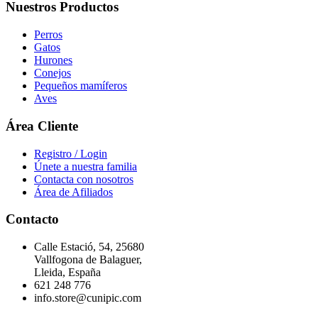
Nuestros Productos
Perros
Gatos
Hurones
Conejos
Pequeños mamíferos
Aves
Área Cliente
Registro / Login
Únete a nuestra familia
Contacta con nosotros
Área de Afiliados
Contacto
Calle Estació, 54, 25680
Vallfogona de Balaguer,
Lleida, España
621 248 776
info.store@cunipic.com