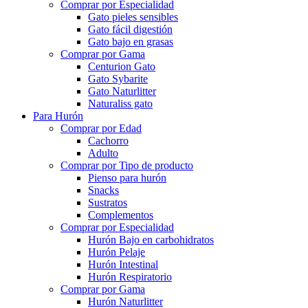
Comprar por Especialidad
Gato pieles sensibles
Gato fácil digestión
Gato bajo en grasas
Comprar por Gama
Centurion Gato
Gato Sybarite
Gato Naturlitter
Naturaliss gato
Para Hurón
Comprar por Edad
Cachorro
Adulto
Comprar por Tipo de producto
Pienso para hurón
Snacks
Sustratos
Complementos
Comprar por Especialidad
Hurón Bajo en carbohidratos
Hurón Pelaje
Hurón Intestinal
Hurón Respiratorio
Comprar por Gama
Hurón Naturlitter