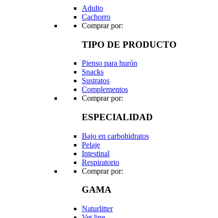
Adulto
Cachorro
Comprar por:
TIPO DE PRODUCTO
Pienso para hurón
Snacks
Sustratos
Complementos
Comprar por:
ESPECIALIDAD
Bajo en carbohidratos
Pelaje
Intestinal
Respiratorio
Comprar por:
GAMA
Naturlitter
Vet line